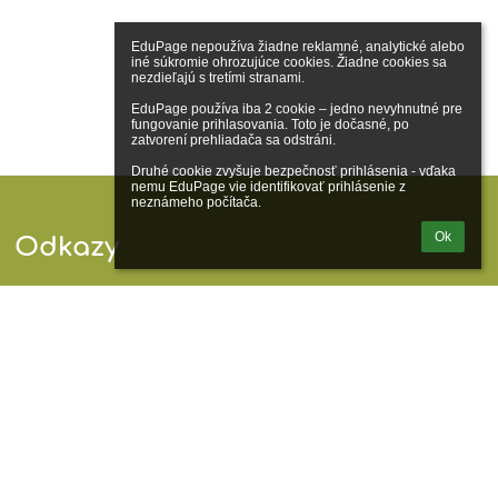
EduPage nepoužíva žiadne reklamné, analytické alebo 
iné súkromie ohrozujúce cookies. Žiadne cookies sa 
nezdieľajú s tretími stranami.

EduPage používa iba 2 cookie – jedno nevyhnutné pre 
fungovanie prihlasovania. Toto je dočasné, po 
zatvorení prehliadača sa odstráni.

Druhé cookie zvyšuje bezpečnosť prihlásenia - vďaka 
nemu EduPage vie identifikovať prihlásenie z 
neznámeho počítača.
Ok
Odkazy
Správca obsahu
Technická podpora
Vyhlásenie o prístupnosti
Právne informácie
Zásady ochrany osobných údajov
Údaje o prevádzkovateľovi