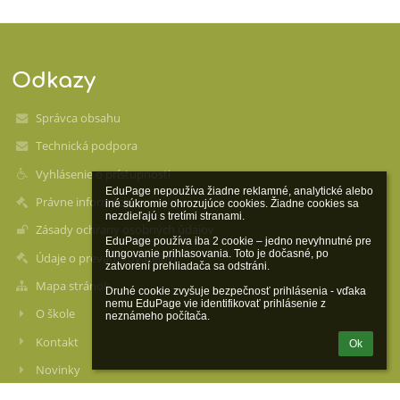
Odkazy
Správca obsahu
Technická podpora
Vyhlásenie o prístupnosti
EduPage nepoužíva žiadne reklamné, analytické alebo 
Právne informácie
iné súkromie ohrozujúce cookies. Žiadne cookies sa 
nezdieľajú s tretími stranami.

Zásady ochrany osobných údajov
EduPage používa iba 2 cookie – jedno nevyhnutné pre 
fungovanie prihlasovania. Toto je dočasné, po 
Údaje o prevádzkovateľovi
zatvorení prehliadača sa odstráni.

Mapa stránok
Druhé cookie zvyšuje bezpečnosť prihlásenia - vďaka 
nemu EduPage vie identifikovať prihlásenie z 
O škole
neznámeho počítača.
Kontakt
Ok
Novinky