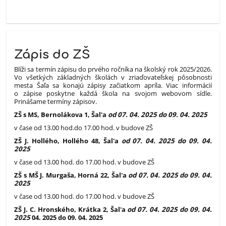
Zápis do ZŠ
Blíži sa termín zápisu do prvého ročníka na školský rok 2025/2026.
Vo všetkých základných školách v zriaďovateľskej pôsobnosti
mesta Šaľa sa konajú zápisy začiatkom apríla. Viac informácií
o zápise poskytne každá škola na svojom webovom sídle.
Prinášame termíny zápisov.
ZŠ s MS, Bernolákova 1, Šal'a
od 07. 04. 2025 do 09. 04. 2025
v čase od 13.00 hod.do 17.00 hod. v budove ZŠ
ZŠ J. Hollého, Hollého 48, Šal'a
od 07. 04. 2025 do 09. 04.
2025
v čase od 13.00 hod. do 17.00 hod. v budove ZŠ
ZŠ s MŠ J. Murgaša, Horná 22, Šal'a
od 07. 04. 2025 do 09. 04.
2025
v čase od 13.00 hod. do 17.00 hod. v budove ZŠ
ZŠ J. C. Hronského, Krátka 2, Šal'a
od 07. 04. 2025 do 09. 04.
2025
04. 2025 do 09. 04. 2025