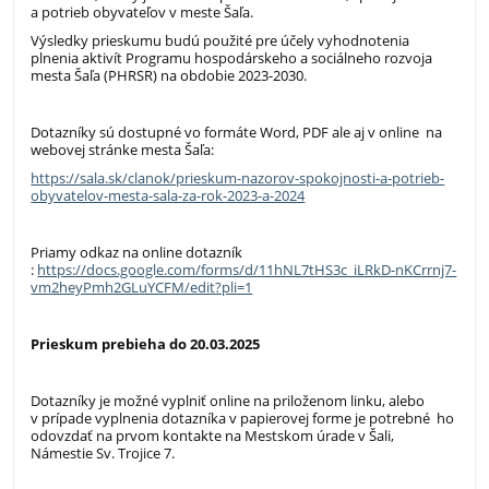
a potrieb obyvateľov v meste Šaľa.
Výsledky prieskumu budú použité pre účely vyhodnotenia
plnenia aktivít Programu hospodárskeho a sociálneho rozvoja
mesta Šaľa (PHRSR) na obdobie 2023-2030.
Dotazníky sú dostupné vo formáte Word, PDF ale aj v online na
webovej stránke mesta Šaľa:
https://sala.sk/clanok/prieskum-nazorov-spokojnosti-a-potrieb-
obyvatelov-mesta-sala-za-rok-2023-a-2024
Priamy odkaz na online dotazník
:
https://docs.google.com/forms/d/11hNL7tHS3c_iLRkD-nKCrrnj7-
vm2heyPmh2GLuYCFM/edit?pli=1
Prieskum prebieha do 20.03.2025
Dotazníky je možné vyplniť online na priloženom linku, alebo
v prípade vyplnenia dotazníka v papierovej forme je potrebné ho
odovzdať na prvom kontakte na Mestskom úrade v Šali,
Námestie Sv. Trojice 7.