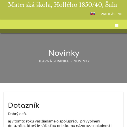
Materská škola, Hollého 1850/40, Šaľa
PRIHLÁSENIE
Novinky
HLAVNÁ STRÁNKA
-
NOVINKY
Novinky
Dotazník
Dobrý deň,
aj v tomto roku vás žiadame o spoluprácu pri vyplnení
dotazníka, ktorý je súčasťou prieskumu názorov, spokojnosti