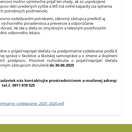
rodencov) možno výnimočne prijať len vtedy, ak sú uspokojené
pcov detí uvedených vyššie a MŠ má voľné kapacity (za splnenia
ých potrebných podmienok).
chovno-vzdelávacími potrebami, zákonný zástupca predloží aj
ia výchovného poradenstva a prevencie a odporúčanie
 dorast. Ak ide o dieťa so zmyslovým a telesným postihnutím
šného odborného lekára.
ne o prijatí/neprijatí dieťaťa na predprimárne vzdelávanie podľa §
átnej správe v školstve a školskej samospráve a o zmene a doplnení
ch predpisov. Písomné rozhodnutie o prijatí/neprijatí dieťaťa
konným zástupcom doručené
do 30.06.2025
iadaviek nás kontaktujte prostredníctvom e-mailovej adresy:
 tel.č. 0911 878 525
dprimarne_vzdelavanie_2025_2026.pdf