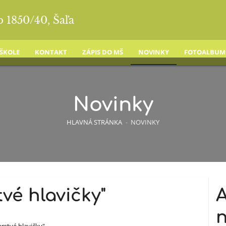
o 1850/40, Šaľa
 ŠKOLE
KONTAKT
ZÁPIS DO MŠ
NOVINKY
FOTOALBUM
Novinky
HLAVNÁ STRÁNKA
-
NOVINKY
tvé hlavičky"
A
n