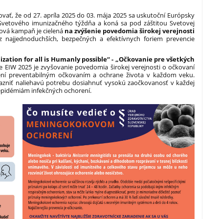
vať, že od 27. apríla 2025 do 03. mája 2025 sa uskutoční Európsky
 Svetového imunizačného týždňa a koná sa pod záštitou Svetovej
tová kampaň je cielená
na
zvýšenie povedomia širokej verejnosti
 najjednoduchších, bezpečných a efektívnych foriem prevencie
ation for all is Humanly possible“ - „Očkovanie pre všetkých
 EIW 2025 je zvyšovanie povedomia širokej verejnosti o očkovaní
rení preventabilným očkovaním a ochrane života v každom veku.
zniť naliehavú potrebu dosiahnuť vysokú zaočkovanosť v každej
epidémiám infekčných ochorení.