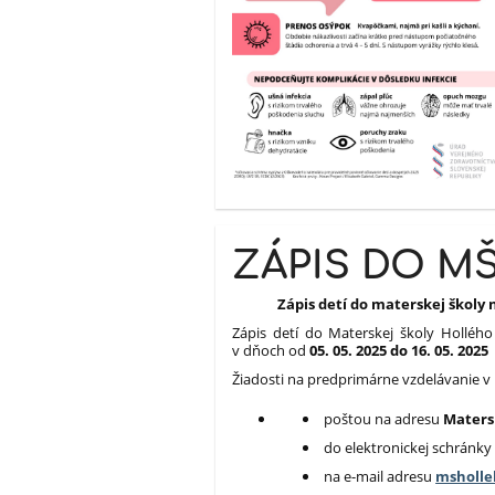
ZÁPIS DO M
Zápis detí do materskej školy
Zápis detí do Materskej školy Holléh
v dňoch od
05. 05. 2025 do 16. 05. 202
Žiadosti na predprimárne vzdelávanie v 
poštou na adresu
Matersk
do elektronickej schránk
na e-mail adresu
msholle