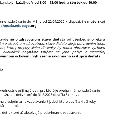
kej školy:
každý deň od 8,00 – 13,00 hod. a štvrtok od 10,00 -
árne vzdelávanie do MŠ je od 22.04.2025 k dispozícii
v materskej
lehosala.edupage.
org
otvrdenie o zdravotnom stave dieťaťa
od všeobecného lekára
ním o aktuálnom zdravotnom stave dieťaťa, ale je potvrdením toho,
bou, ktorej prejavy alebo dôsledky by mohli ohrozovať výchovu
bo akokoľvek negatívne vplývať na jeho pobyt v materskej
o povinnom očkovaní, vyhlásenie zákonného zástupcu dieťaťa.
čia
rednostne prijímajú deti, pre ktoré je predprimárne vzdelávanie
.2), tzn. deti, ktoré do 31.8.2025 dovŕšia 5 rokov .
 na predprimárne vzdelávanie, t.j. deti, ktoré dovŕšia 4 a 3 roky
ndárneho roka
i detí , ktoré už absolvujú predprimárne vzdelávanie.