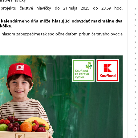
rstvé hlavičky".
 projektu čerstvé hlavičky do 21.mája 2025 do 23.59 hod.
 kalendárneho dňa môže hlasujúci odovzdať maximálne dva
škôlke.
m hlasom zabezpečíme tak spoločne deťom prísun čerstvého ovocia