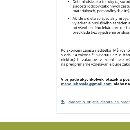
Deti mladšie ako tri roky (aj sú
žiadosti rodičov/zákonných zástu
materiálnych, personálnych a in
Ak ide o dieťa so špeciálnymi vý
vyjadrenie príslušného zariaden
od všeobecného lekára pre deti a
predkladá tiež vyjadrenie príslu
Po skončení zápisu riaditeľka MŠ rozhod
5 ods. 14 zákona č. 596/2003 Z.z. o št
niektorých zákonov v znení neskorší
na predprimárne vzdelávanie bude zá
V prípade akýchkoľvek otázok a pož
mshollehosala@gmail.com
, alebo na
Ziadost_o_prijatie_dietata_na_pre