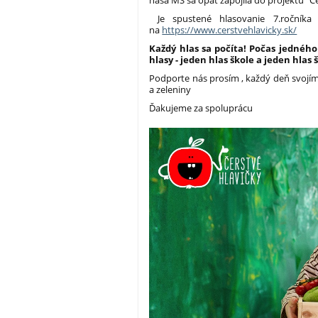
naša MŠ sa opäť zapojila do projektu "Če
Je spustené hlasovanie 7.ročníka
na
https://www.cerstvehlavicky.sk/
Každý hlas sa počíta!
Počas jedného
hlasy - jeden hlas škole a jeden hlas 
Podporte nás prosím , každý deň svojí
a zeleniny
Ďakujeme za spoluprácu