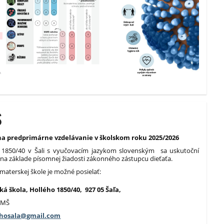
Š
 na predprimárne vzdelávanie v školskom roku 2025/2026
o 1850/40 v Šali s vyučovacím jazykom slovenským sa uskutoční
5
na základe písomnej žiadosti zákonného zástupcu dieťaťa.
materskej škole je možné posielať:
á škola, Hollého 1850/40, 927 05 Šaľa,
y MŠ
hosala@gmail.com