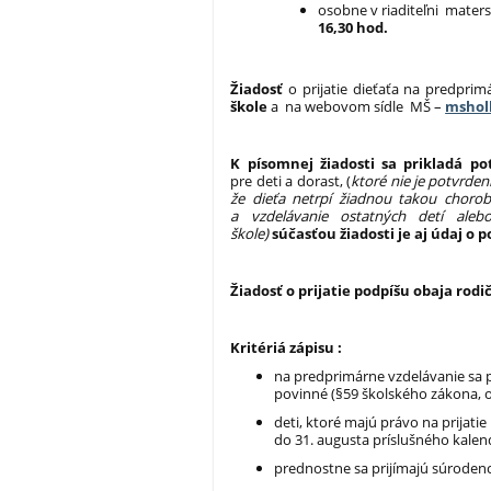
osobne v riaditeľni maters
16,30 hod.
Žiadosť
o prijatie dieťaťa na predprim
škole
a
na webovom sídle MŠ –
mshol
K písomnej žiadosti sa prikladá p
pre deti a dorast, (
ktoré nie je potvrde
že dieťa netrpí žiadnou takou choro
a vzdelávanie ostatných detí ale
škole)
súčasťou žiadosti je aj údaj 
Žiadosť o prijatie podpíšu obaja rodi
Kritériá zápisu :
na predprimárne vzdelávanie sa p
povinné (§59 školského zákona, ods
deti, ktoré majú právo na prijatie
do 31. augusta príslušného kale
prednostne sa prijímajú súrodenc