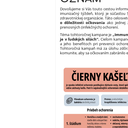
Dovoľujeme si Vás touto cestou informo
imunizačný týždeň, ktorý je súčasťou
zdravotníckej organizácie. Táto celosve
o dôležitosti očkovania
ako jednej z
prenosných (infekčných) ochorení.
Téma tohtoročnej kampane je
„Immuniz
je v ľudských silách“.
Cieľom kampane
a jeho benefitoch pri prevencii ocho
Tohtoročná kampaň má za úlohu zdôra
komunite, aby sa očkovaním zabránilo 