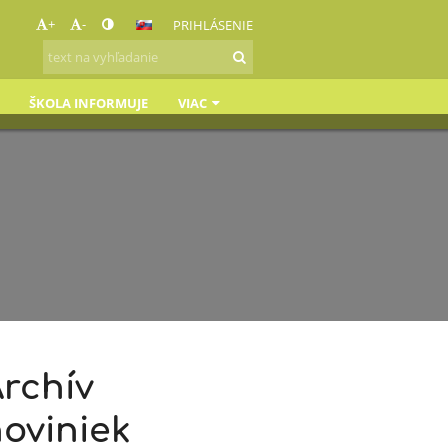
+
-
PRIHLÁSENIE
ŠKOLA INFORMUJE
VIAC
rchív
oviniek