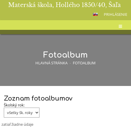
Materská škola, Hollého 1850/40, Šaľa
PRIHLÁSENIE
Fotoalbum
HLAVNÁ STRÁNKA
-
FOTOALBUM
Zoznam fotoalbumov
Fotoalbum
Školský rok:
zatiaľ žiadne údaje