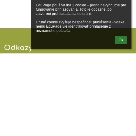
EduPage používa iba 2 cookie – jedno nevyhnutné pre 
fungovanie prihlasovania. Toto je dočasné, po 
zatvorení prehliadača sa odstráni.

Druhé cookie zvyšuje bezpečnosť prihlásenia - vďaka 
nemu EduPage vie identifikovať prihlásenie z 
neznámeho počítača.
Ok
Odkazy
Správca obsahu
Technická podpora
Vyhlásenie o prístupnosti
Právne informácie
Zásady ochrany osobných údajov
Údaje o prevádzkovateľovi
Mapa stránok
O škole