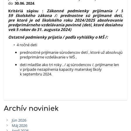
do
30.06. 2024
.
Kritériá zápisu :
Zákonné podmienky prijímania / §
59 školského zákona /: prednostne sú prijímané deti,
pre ktoré je od školského roku 2024/2025 absolvovanie
predprimárneho vzdelávania povinné (deti, ktoré dosiahnu
vek 5 rokov do 31. augusta 2024)
Ostatné podmienky prijatia / podľa vyhlášky o MŠ /:
• 4 ročné deti
prednostné prijímanie súrodencov detí , ktoré už absolvujú
predprimárne vzdelávanie v MŠ ,
deti mladšie ako tri roky , / aj súrodencov /, prijímame len
v prípade nezaplnenia kapacity materskej školy
k septembru 2024.
Archív noviniek
Jún 2026
Máj 2026
Apríl 2026