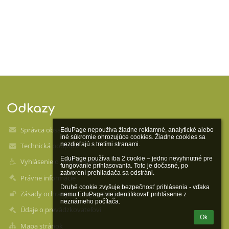
Odkazy
Správca obsahu
EduPage nepoužíva žiadne reklamné, analytické alebo 
iné súkromie ohrozujúce cookies. Žiadne cookies sa 
nezdieľajú s tretími stranami.

Technická podpora
EduPage používa iba 2 cookie – jedno nevyhnutné pre 
Vyhlásenie o prístupnosti
fungovanie prihlasovania. Toto je dočasné, po 
zatvorení prehliadača sa odstráni.

Právne informácie
Druhé cookie zvyšuje bezpečnosť prihlásenia - vďaka 
Zásady ochrany osobných údajov
nemu EduPage vie identifikovať prihlásenie z 
neznámeho počítača.
Údaje o prevádzkovateľovi
Ok
Mapa stránok