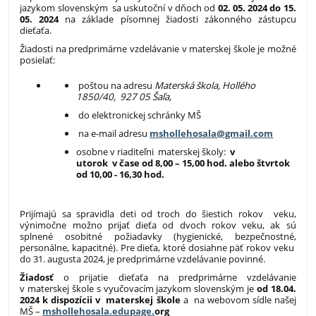
jazykom slovenským sa uskutoční v dňoch od
02. 05. 2024 do 15.
05. 2024
na základe písomnej žiadosti zákonného zástupcu
dieťaťa.
Žiadosti na predprimárne vzdelávanie v materskej škole je možné
posielať:
poštou na adresu
Materská škola, Hollého
1850/40, 927 05 Šaľa,
do elektronickej schránky MŠ
na e-mail adresu
mshollehosala@gmail.com
osobne v riaditeľni materskej školy:
v
utorok v čase od 8,00 – 15,00 hod. alebo štvrtok
od 10,00 - 16,30 hod.
Prijímajú sa spravidla deti od troch do šiestich rokov veku,
výnimočne možno prijať dieťa od dvoch rokov veku, ak sú
splnené osobitné požiadavky (hygienické, bezpečnostné,
personálne, kapacitné). Pre dieťa, ktoré dosiahne päť rokov veku
do 31. augusta 2024, je predprimárne vzdelávanie povinné.
Žiadosť
o prijatie dieťaťa na predprimárne vzdelávanie
v materskej škole s vyučovacím jazykom slovenským je
od 18.04.
2024 k dispozícii v materskej škole
a
na webovom sídle našej
MŠ –
mshollehosala.edupage.
org