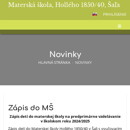
Materská škola, Hollého 1850/40, Šaľa
PRIHLÁSENIE
Novinky
HLAVNÁ STRÁNKA
-
NOVINKY
Novinky
Zápis do MŠ
Zápis detí do materskej školy na predprimárne vzdelávanie
v školskom roku 2024/2025
Zápis detí do Materskej školy Hollého 1850/40 v Šali s vyučovacím