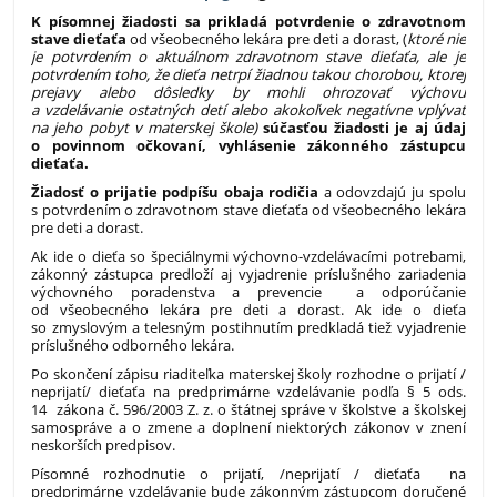
K písomnej žiadosti sa prikladá potvrdenie o zdravotnom
stave dieťaťa
od všeobecného lekára pre deti a dorast, (
ktoré nie
je potvrdením o aktuálnom zdravotnom stave dieťaťa, ale je
potvrdením toho, že dieťa netrpí žiadnou takou chorobou, ktorej
prejavy alebo dôsledky by mohli ohrozovať výchovu
a vzdelávanie ostatných detí alebo akokoľvek negatívne vplývať
na jeho pobyt v materskej škole)
súčasťou žiadosti je aj údaj
o povinnom očkovaní, vyhlásenie zákonného zástupcu
dieťaťa.
Žiadosť o prijatie podpíšu obaja rodičia
a odovzdajú ju spolu
s potvrdením o zdravotnom stave dieťaťa od všeobecného lekára
pre deti a dorast.
Ak ide o dieťa so špeciálnymi výchovno-vzdelávacími potrebami,
zákonný zástupca predloží aj vyjadrenie príslušného zariadenia
výchovného poradenstva a prevencie a odporúčanie
od všeobecného lekára pre deti a dorast. Ak ide o dieťa
so zmyslovým a telesným postihnutím predkladá tiež vyjadrenie
príslušného odborného lekára.
Po skončení zápisu riaditeľka materskej školy rozhodne o prijatí /
neprijatí/ dieťaťa na predprimárne vzdelávanie podľa § 5 ods.
14 zákona č. 596/2003 Z. z. o štátnej správe v školstve a školskej
samospráve a o zmene a doplnení niektorých zákonov v znení
neskorších predpisov.
Písomné rozhodnutie o prijatí, /neprijatí / dieťaťa na
predprimárne vzdelávanie bude zákonným zástupcom doručené