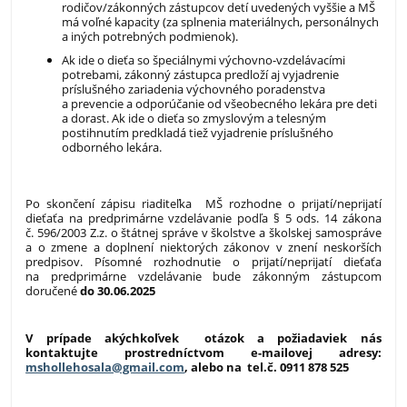
rodičov/zákonných zástupcov detí uvedených vyššie a MŠ
má voľné kapacity (za splnenia materiálnych, personálnych
a iných potrebných podmienok).
Ak ide o dieťa so špeciálnymi výchovno-vzdelávacími
potrebami, zákonný zástupca predloží aj vyjadrenie
príslušného zariadenia výchovného poradenstva
a prevencie a odporúčanie od všeobecného lekára pre deti
a dorast. Ak ide o dieťa so zmyslovým a telesným
postihnutím predkladá tiež vyjadrenie príslušného
odborného lekára.
Po skončení zápisu riaditeľka MŠ rozhodne o prijatí/neprijatí
dieťaťa na predprimárne vzdelávanie podľa § 5 ods. 14 zákona
č. 596/2003 Z.z. o štátnej správe v školstve a školskej samospráve
a o zmene a doplnení niektorých zákonov v znení neskorších
predpisov. Písomné rozhodnutie o prijatí/neprijatí dieťaťa
na predprimárne vzdelávanie bude zákonným zástupcom
doručené
do 30.06.2025
V prípade akýchkoľvek otázok a požiadaviek nás
kontaktujte prostredníctvom e-mailovej adresy:
mshollehosala@gmail.com
, alebo na tel.č. 0911 878 525