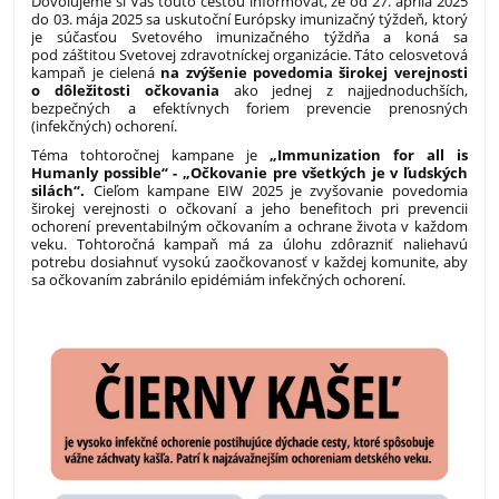
Dovoľujeme si Vás touto cestou informovať, že od 27. apríla 2025
do 03. mája 2025 sa uskutoční Európsky imunizačný týždeň, ktorý
je súčasťou Svetového imunizačného týždňa a koná sa
pod záštitou Svetovej zdravotníckej organizácie. Táto celosvetová
kampaň je cielená
na
zvýšenie povedomia širokej verejnosti
o dôležitosti očkovania
ako jednej z najjednoduchších,
bezpečných a efektívnych foriem prevencie prenosných
(infekčných) ochorení.
Téma tohtoročnej kampane je
„Immunization for all is
Humanly possible“ - „Očkovanie pre všetkých je v ľudských
silách“.
Cieľom kampane EIW 2025 je zvyšovanie povedomia
širokej verejnosti o očkovaní a jeho benefitoch pri prevencii
ochorení preventabilným očkovaním a ochrane života v každom
veku. Tohtoročná kampaň má za úlohu zdôrazniť naliehavú
potrebu dosiahnuť vysokú zaočkovanosť v každej komunite, aby
sa očkovaním zabránilo epidémiám infekčných ochorení.