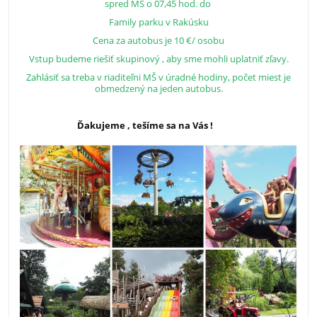
spred MŠ o 07,45 hod. do
Family parku v Rakúsku
Cena za autobus je 10 €/ osobu
Vstup budeme riešiť skupinový , aby sme mohli uplatniť zľavy.
Zahlásiť sa treba v riaditeľni MŠ v úradné hodiny, počet miest je
obmedzený na jeden autobus.
Ďakujeme , tešíme sa na Vás !