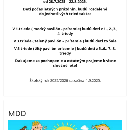
od 28.7.2025 – 22.8.2025.
Deti počas letných prázdnin, budú rozdelené
do jednotlivých tried takto:
V 1.triede ( modrý pavilón - prízemie) budú deti z 1., 2.,3.,
4. triedy
V 3.triede ( zelený pavilón – prízemie ) budú deti zo Šale
V 5.triede ( žltý pavilón prízemie ) budú deti z 5.,6., 7.,8.
triedy
Ďakujeme za pochopenie a ostatným prajeme krásne
slnečné leto!
Školský rok 2025/2026 sa začína 1.9.2025.
MDD