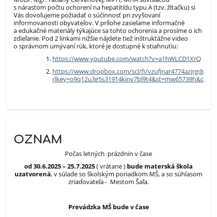
s nárastom počtu ochorení na hepatitídu typu A (tzv. žltačku) si
Vás dovoľujeme požiadať o súčinnosť pri zvyšovaní
informovanosti obyvateľov. V prílohe zasielame informačné
a edukačné materiály týkajúce sa tohto ochorenia a prosíme o ich
zdieľanie. Pod 2 linkami nižšie nájdete tiež inštruktážne video
o správnom umývaní rúk, ktoré je dostupné k stiahnutiu:
https://www.youtube.com/watch?v=a1hWLCD1XrQ
https://www.dropbox.com/scl/fi/vzufjnar4774azjrgdgwv
rlkey=o9q12u3g5s31914kinv7bl9t4&st=mw65739h&dl=0
OZNAM
Počas letných prázdnin v čase
od 30.6.2025 – 25.7.2025
( vrátane )
bude
materská škola
uzatvorená
, v súlade so školským poriadkom MŠ, a so súhlasom
zriaďovateľa - Mestom Šaľa.
Prevádzka MŠ bude v čase