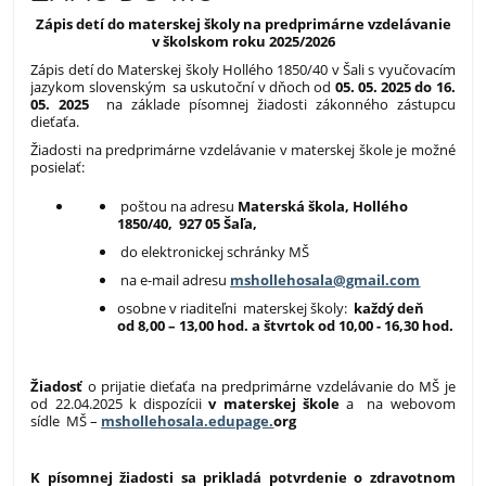
Zápis detí do materskej školy na predprimárne vzdelávanie
v školskom roku 2025/2026
Zápis detí do Materskej školy Hollého 1850/40 v Šali s vyučovacím
jazykom slovenským sa uskutoční v dňoch od
05. 05. 2025 do 16.
05. 2025
na základe písomnej žiadosti zákonného zástupcu
dieťaťa.
Žiadosti na predprimárne vzdelávanie v materskej škole je možné
posielať:
poštou na adresu
Materská škola, Hollého
1850/40, 927 05 Šaľa,
do elektronickej schránky MŠ
na e-mail adresu
mshollehosala@gmail.com
osobne v riaditeľni materskej školy:
každý deň
od 8,00 – 13,00 hod. a štvrtok od 10,00 - 16,30 hod.
Žiadosť
o prijatie dieťaťa na predprimárne vzdelávanie do MŠ je
od 22.04.2025 k dispozícii
v materskej škole
a
na webovom
sídle MŠ –
mshollehosala.edupage.
org
K písomnej žiadosti sa prikladá potvrdenie o zdravotnom