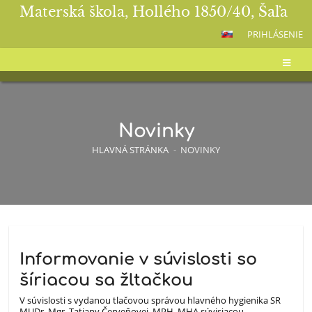
Materská škola, Hollého 1850/40, Šaľa
PRIHLÁSENIE
Novinky
HLAVNÁ STRÁNKA
-
NOVINKY
Novinky
Informovanie v súvislosti so
šíriacou sa žltačkou
V súvislosti s vydanou tlačovou správou hlavného hygienika SR
MUDr. Mgr. Tatiany Červeňovej, MPH, MHA súvisiacou