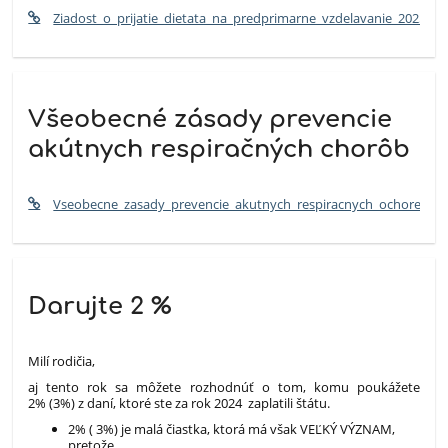
Ziadost_o_prijatie_dietata_na_predprimarne_vzdelavanie_2025_20
Všeobecné zásady prevencie
akútnych respiračných chorôb
Vseobecne_zasady_prevencie_akutnych_respiracnych_ochoreni_pr
Darujte 2 %
Milí rodičia,
aj tento rok sa môžete rozhodnúť o tom, komu poukážete
2% (3%) z daní, ktoré ste za rok 2024 zaplatili štátu.
2% ( 3%) je malá čiastka, ktorá má však VEĽKÝ VÝZNAM,
pretože