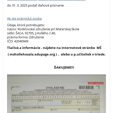
do 31. 3. 2025 podať daňové priznanie
Ak ste právnická osoba
Údaje, ktoré potrebujete:
názov: Rodičovské združenie pri Materskej škole
sídlo: ŠAĽA, 92705, J.Hollého č.40,
právna forma: Združenie
IČO: 42040949
Tlačivá a informácie , nájdete na internetové stránke MŠ
( mshollehosala.edupage.org ) , alebo u p.učiteliek v triede.
ĎAKUJEME!!!