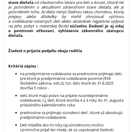
stave dieťaťa
od všeobecného lekára pre deti a dorast, (
ktoré nie
je potvrdením o aktuálnom zdravotnom stave dieťaťa, ale je
potvrdením toho, že dieťa netrpí žiadnou takou chorobou, ktorej
prejavy alebo dôsledky by mohli ohrozovať výchovu
a vzdelávanie ostatných detí alebo akokoľvek negatívne vplývať
na jeho pobyt v materskej škole)
súčasťou žiadosti je aj údaj
o povinnom očkovaní, vyhlásenie zákonného zástupcu
dieťaťa.
Žiadosť o prijatie podpíšu obaja rodičia
Kritériá zápisu :
na predprimárne vzdelávanie sa prednostne prijímajú deti,
pre ktoré je predprimárne vzdelávanie povinné (§59
školského zákona, ods.2), tzn. deti, ktoré do 31.8.2025
dovŕšia 5 rokov .
deti, ktoré majú právo na prijatie na predprimárne
vzdelávanie, t.j. deti, ktoré dovŕšia 4 a 3 roky do 31. augusta
príslušného kalendárneho roka
prednostne sa prijímajú súrodenci detí , ktoré už absolvujú
predprimárne vzdelávanie.
Deti mladšie ako tri roky (aj súrodencov) možno
výnimočne prijať len vtedy, ak sú uspokojené žiadosti