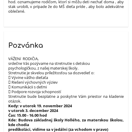
hod. oznamujeme rodičom, ktorí si môžu deti nechať doma , aby
stak urobili, v prípade že do MŠ dieťa príde , aby bolo adekvátne
oblečené.
Pozvánka
VÁŽENí RODIČIA,
srdečne Vás pozývame na stretnutie s detskou
psychologičkou, z našej materskej školy.
Stretnutie je skvelou príležitosťou sa dozvedieť o:
 Vývine vášho dieťaťa
 Riešení výchovných výziev
 Komunikácii s deťmi
 Podpore rozvoja schopností
Stretnutie bude bezplatne a poskytne Vám priestor na kladenie
otázok.
Kedy: v utorok 19. november 2024
v utorok 3. december 2024
Čas: 15.00 - 16.00 hod
Kde: Budova základnej školy Hollého, za materskou školou,
kde chodia
predškoláci, vidíme sa v jedálni (za vchodom v pravo)