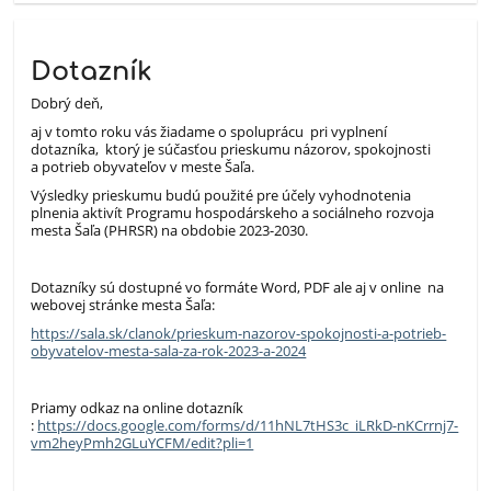
Dotazník
Dobrý deň,
aj v tomto roku vás žiadame o spoluprácu pri vyplnení
dotazníka, ktorý je súčasťou prieskumu názorov, spokojnosti
a potrieb obyvateľov v meste Šaľa.
Výsledky prieskumu budú použité pre účely vyhodnotenia
plnenia aktivít Programu hospodárskeho a sociálneho rozvoja
mesta Šaľa (PHRSR) na obdobie 2023-2030.
Dotazníky sú dostupné vo formáte Word, PDF ale aj v online na
webovej stránke mesta Šaľa:
https://sala.sk/clanok/prieskum-nazorov-spokojnosti-a-potrieb-
obyvatelov-mesta-sala-za-rok-2023-a-2024
Priamy odkaz na online dotazník
:
https://docs.google.com/forms/d/11hNL7tHS3c_iLRkD-nKCrrnj7-
vm2heyPmh2GLuYCFM/edit?pli=1