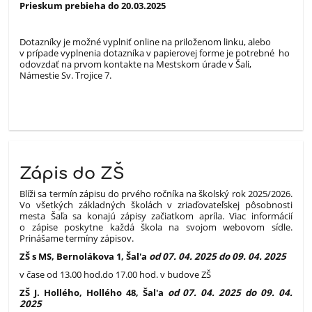
Prieskum prebieha do 20.03.2025
Dotazníky je možné vyplniť online na priloženom linku, alebo
v prípade vyplnenia dotazníka v papierovej forme je potrebné ho
odovzdať na prvom kontakte na Mestskom úrade v Šali,
Námestie Sv. Trojice 7.
Zápis do ZŠ
Blíži sa termín zápisu do prvého ročníka na školský rok 2025/2026.
Vo všetkých základných školách v zriaďovateľskej pôsobnosti
mesta Šaľa sa konajú zápisy začiatkom apríla. Viac informácií
o zápise poskytne každá škola na svojom webovom sídle.
Prinášame termíny zápisov.
ZŠ s MS, Bernolákova 1, Šal'a
od 07. 04. 2025 do 09. 04. 2025
v čase od 13.00 hod.do 17.00 hod. v budove ZŠ
ZŠ J. Hollého, Hollého 48, Šal'a
od 07. 04. 2025 do 09. 04.
2025