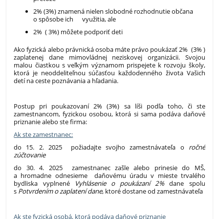
2% (3%) znamená nielen slobodné rozhodnutie občana
o spôsobe ich využitia, ale
2% ( 3%) môžete podporiť deti
Ako fyzická alebo právnická osoba máte právo poukázať 2% (3% )
zaplatenej dane mimovládnej neziskovej organizácii. Svojou
malou čiastkou s veľkým významom prispejete k rozvoju školy,
ktorá je neoddeliteľnou súčasťou každodenného života Vašich
detí na ceste poznávania a hľadania.
Postup pri poukazovaní 2% (3%) sa líši podľa toho, či ste
zamestnancom, fyzickou osobou, ktorá si sama podáva daňové
priznanie alebo ste firma:
Ak ste zamestnanec:
do 15. 2. 2025 požiadajte svojho zamestnávateľa o
ročné
zúčtovanie
do 30. 4. 2025 zamestnanec zašle alebo prinesie do MŠ,
a hromadne odnesieme daňovému úradu v mieste trvalého
bydliska vyplnené
Vyhlásenie o poukázaní 2%
dane spolu
s
Potvrdením o zaplatení dane
, ktoré dostane od zamestnávateľa
Ak ste fyzická osobá, ktorá podáva daňové priznanie