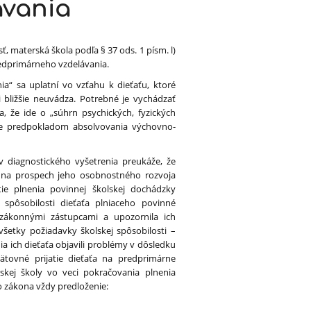
ávania
, materská škola podľa § 37 ods. 1 písm. l)
redprimárneho vzdelávania.
a“ sa uplatní vo vzťahu k dieťaťu, ktoré
 bližšie neuvádza. Potrebné je vychádzať
a, že ide o „súhrn psychických, fyzických
 je predpokladom absolvovania výchovno-
v diagnostického vyšetrenia preukáže, že
 na prospech jeho osobnostného rozvoja
ie plnenia povinnej školskej dochádzky
spôsobilosti dieťaťa plniaceho povinné
 zákonnými zástupcami a upozornila ich
šetky požiadavky školskej spôsobilosti –
 ich dieťaťa objavili problémy v dôsledku
pätovné prijatie dieťaťa na predprimárne
kej školy vo veci pokračovania plnenia
o zákona vždy predloženie: