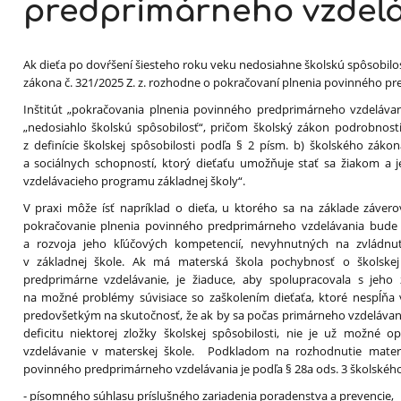
predprimárneho vzdel
Ak dieťa po dovŕšení šiesteho roku veku nedosiahne školskú spôsobilosť
zákona č. 321/2025 Z. z. rozhodne o pokračovaní plnenia povinného p
Inštitút „pokračovania plnenia povinného predprimárneho vzdelávani
„nedosiahlo školskú spôsobilosť“, pričom školský zákon podrobnosti
z definície školskej spôsobilosti podľa § 2 písm. b) školského zákon
a sociálnych schopností, ktorý dieťaťu umožňuje stať sa žiakom a
vzdelávacieho programu základnej školy“.
V praxi môže ísť napríklad o dieťa, u ktorého sa na základe závero
pokračovanie plnenia povinného predprimárneho vzdelávania bude
a rozvoja jeho kľúčových kompetencií, nevyhnutných na zvládnut
v základnej škole. Ak má materská škola pochybnosť o školskej 
predprimárne vzdelávanie, je žiaduce, aby spolupracovala s jeho
na možné problémy súvisiace so zaškolením dieťaťa, ktoré nespĺňa v
predovšetkým na skutočnosť, že ak by sa počas primárneho vzdelávania
deficitu niektorej zložky školskej spôsobilosti, nie je už možné o
vzdelávanie v materskej škole. Podkladom na rozhodnutie maters
povinného predprimárneho vzdelávania je podľa § 28a ods. 3 školskéh
- písomného súhlasu príslušného zariadenia poradenstva a prevencie,