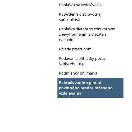
MŠ
Prihláška na vzdelávanie
Potvrdenie o zdravotnej
spôsobilosti
Prihláška dieťaťa so zdravotným
znevýhodnením a dieťaťa s
nadaním
Prijatie prestupom
Podávanie prihlášky počas
školského roka
Podmienky prijímania
Pokračovanie v plnení
povinného predprimárneho
vzdelávania