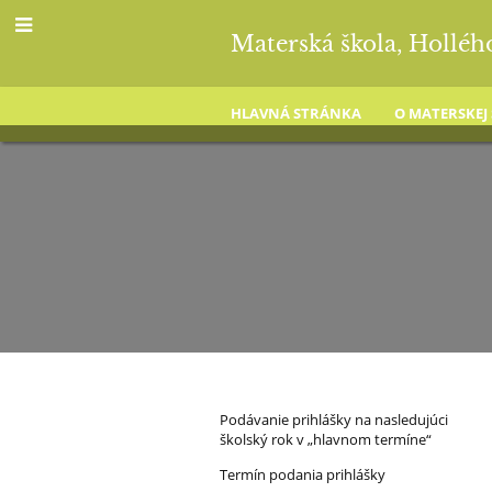
Materská škola, Holléh
HLAVNÁ STRÁNKA
O MATERSKEJ
Zápis
Podávanie prihlášky na nasledujúci
školský rok v „hlavnom termíne“
do
Termín podania prihlášky