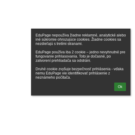
EduPage nepoužíva žiadne reklamné, analytické alebo 
iné súkromie ohrozujúce cookies. Žiadne cookies sa 
nezdieľajú s tretími stranami.

EduPage používa iba 2 cookie – jedno nevyhnutné pre 
fungovanie prihlasovania. Toto je dočasné, po 
zatvorení prehliadača sa odstráni.

Druhé cookie zvyšuje bezpečnosť prihlásenia - vďaka 
nemu EduPage vie identifikovať prihlásenie z 
neznámeho počítača.
Ok
ogaléria
ne údaje