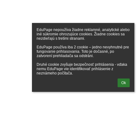
EduPage nepoužíva žiadne reklamné, analytické alebo 
iné súkromie ohrozujúce cookies. Žiadne cookies sa 
nezdieľajú s tretími stranami.

EduPage používa iba 2 cookie – jedno nevyhnutné pre 
fungovanie prihlasovania. Toto je dočasné, po 
zatvorení prehliadača sa odstráni.

Druhé cookie zvyšuje bezpečnosť prihlásenia - vďaka 
nemu EduPage vie identifikovať prihlásenie z 
neznámeho počítača.
Ok
Odkazy
Správca obsahu