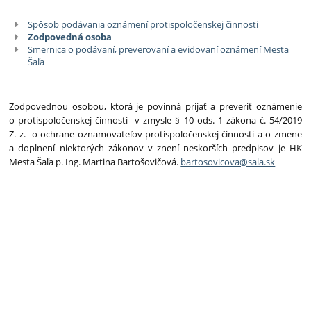
Spôsob podávania oznámení protispoločenskej činnosti
Postup
Zodpovedná osoba
pri
Smernica o podávaní, preverovaní a evidovaní oznámení Mesta
Šaľa
podávaní,
preverovaní
Zodpovednou osobou, ktorá je povinná prijať a preveriť oznámenie
a
o protispoločenskej činnosti v zmysle § 10 ods. 1 zákona č. 54/2019
Z. z. o ochrane oznamovateľov protispoločenskej činnosti a o zmene
evidovaní
a doplnení niektorých zákonov v znení neskorších predpisov je HK
Mesta Šaľa p. Ing. Martina Bartošovičová.
bartosovicova@sala.sk
oznámení
o
protispoločenskej
činnosti