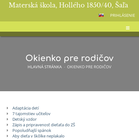
Materská škola, Hollého 1850/40, Šaľa
PRIHLÁSENIE
Okienko pre rodičov
HLAVNÁ STRÁNKA
-
OKIENKO PRE RODIČOV
Adaptácia detí
Okienko
7 tajomstiev učiteľov
pre
Detský vzdor
Zápis a pripravenosť dieťaťa do ZŠ
rodičov
Popoludňajší spánok
Aby dieťa v škôlke neplakalo