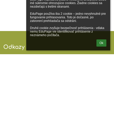
iné súkromie ohrozujúce cookies. Žiadne cookies sa 
nezdieľajú s tretími stranami.

EduPage používa iba 2 cookie – jedno nevyhnutné pre 
fungovanie prihlasovania. Toto je dočasné, po 
zatvorení prehliadača sa odstráni.

Druhé cookie zvyšuje bezpečnosť prihlásenia - vďaka 
nemu EduPage vie identifikovať prihlásenie z 
neznámeho počítača.
Ok
Odkazy
Správca obsahu
Technická podpora
Vyhlásenie o prístupnosti
Právne informácie
Zásady ochrany osobných údajov
Údaje o prevádzkovateľovi
Mapa stránok
O škole