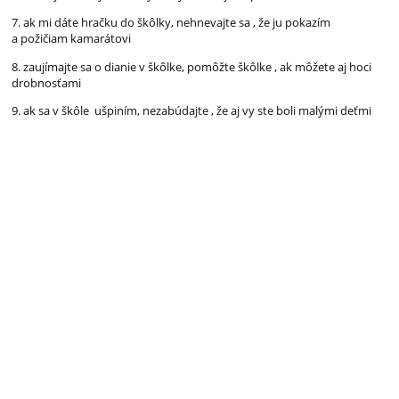
7. ak mi dáte hračku do škôlky, nehnevajte sa , že ju pokazím
a požičiam kamarátovi
8. zaujímajte sa o dianie v škôlke, pomôžte škôlke , ak môžete aj hoci
drobnosťami
9. ak sa v škôle ušpiním, nezabúdajte , že aj vy ste boli malými deťmi