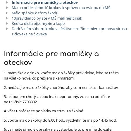
Informácie pre mamičky a oteckov
Mama príde alebo 10 krokov k správnemu vstupu do MŠ
Málo spánku deťom škodí
10pravidiel čo by ste v MŠ mali riešiť inak
Keď sa dieťa bije, hryzie a kope
Dodržaním súboru krokov efektívne znížime mieru prenosu vírusu
z človeka na človeka
Informácie pre mamičky a
oteckov
1. mamička a ocinko, voďte ma do škôlky pravidelne, lebo sa teším
na všetko nové, čo prežijem s kamarátmi
2. nedávajte ma do škôlky chorého, aby som nenakazil kamarátov
3. ak budem chorý , alebo inak neprítomný, včas ma odhláste
na tel.čísle 7703302
4. včas uhrádzajte poplatky za stravu a školné
5. voďte ma do škôlky do 8,00 hod., vyzdvihnite ma po 14,45 hod.
6. všímajte si moje obrázky na výstavke, je to pre mňa dôležité