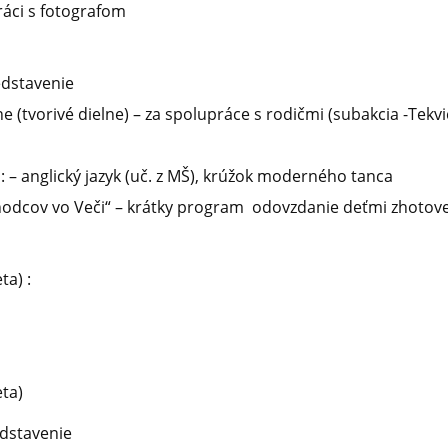
práci s fotografom
edstavenie
e (tvorivé dielne) – za spolupráce s rodičmi (subakcia -Tekv
 – anglický jazyk (uč. z MŠ), krúžok moderného tanca
chodcov vo Veči“ – krátky program odovzdanie deťmi zhoto
ta) :
eta)
edstavenie