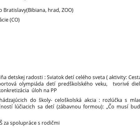
o Bratislavy(Bibiana, hrad, ZOO)
ácie (CO)
ňa detskej radosti : Sviatok detí celého sveta ( aktivity: Ce
športová olympiáda detí predškolského veku, tvorivé di
.konkretizácia úloh na PP
chádzajúcich do školy- celoškolská akcia : rozlúčka s m
ností lúčiacich sa detí (zábavnou formou): „Čo musí bud
MŠ za spolupráce s rodičmi