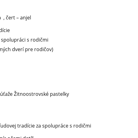
 , čert – anjel
adície
a spolupráci s rodičmi
ných dverí pre rodičov)
súťaže Žitnoostrovské pastelky
nie ľudovej tradície za spolupráce s rodičmi