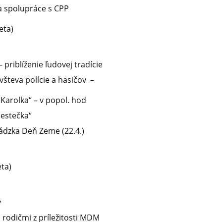
za spolupráce s CPP
eta)
 – priblíženie ľudovej tradície
ávšteva polície a hasičov –
 Karolka“ – v popol. hod
estečka“
ádzka Deň Zeme (22.4.)
eta)
v
d rodičmi z príležitosti MDM