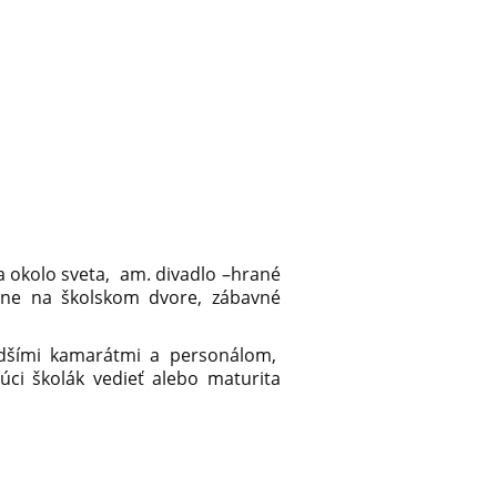
sta okolo sveta, am. divadlo –hrané
elne na školskom dvore, zábavné
ladšími kamarátmi a personálom,
úci školák vedieť alebo maturita