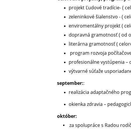
projekt Ľudové tradície- ( c
zeleninkové šialenstvo - ( ce
enviromentálny projekt ( ce
dopravná gramotnosť ( od o
literárna gramotnosť ( celo
program rozvoja počítačove
profesionálne vystúpenia – d
výtvarné súťaže usporiadan
september:
:
realizácia adaptačného pro
okienka zdravia – pedagogi
október:
•
za spolupráce s Radou rodičo