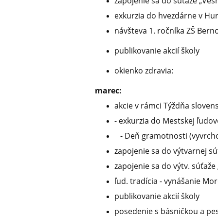
zapojenie sa do súťaže „Ves
exkurzia do hvezdárne v Hu
návšteva 1. ročníka ZŠ Bern
publikovanie akcií školy
okienko zdravia:
marec:
akcie v rámci Týždňa slovens
- exkurzia do Mestskej ľudove
- Deň gramotnosti (vyvrchol
zapojenie sa do výtvarnej s
zapojenie sa do výtv. súťaže 
ľud. tradícia - vynášanie Mo
publikovanie akcií školy
posedenie s básničkou a pes