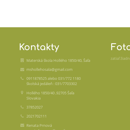
Kontakty
Fot
zatiaľ žiad
Materská škola Hollého 1850/40, Šaľa
mshollehosala@gmail.com
0911878525 alebo 031/772 1180
školská jedáleň : 031/7703302
Hollého 1850/40 ,92705 Šaľa
Slovakia
37852027
2021702111
Renata Prnová