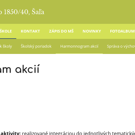
o 1850/40, Šaľa
 ŠKOLE
KONTAKT
ZÁPIS DO MŠ
NOVINKY
FOTOALBUM
k školy
Školský poriadok
Harmonnogram akcií
Správa o výcho
m akcií
aktivity:
realizované integráciou do jednotlivých tematických