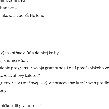
mír očami detí“
rbanove –
olákova alebo ZŠ Hollého
kých knižníc a Dňa detskej knihy.
j knižnici v Šali:
enie programu rozvoja gramotnosti detí predškolského veku
úťaže „Dúhový kolotoč“
„Ceny Zlaty Dônčovej“ – výtv. spracovanie literárnych predlôh 
reny.
ničkou, lit.gramotnosť