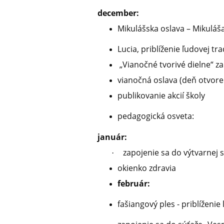
december:
Mikulášska oslava – Mikuláša
Lucia, priblíženie ľudovej tr
„Vianočné tvorivé dielne“ z
vianočná oslava (deň otvore
publikovanie akcií školy
pedagogická osveta:
január:
zapojenie sa do výtvarnej 
·
okienko zdravia
február:
fašiangový ples - priblíže