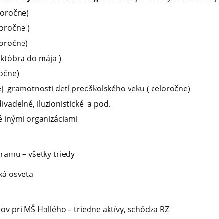
eloročne)
loročne )
loročne)
któbra do mája )
ročne)
j gramotnosti detí predškolského veku ( celoročne)
ivadelné, iluzionistické a pod.
é inými organizáciami
gramu – všetky triedy
cká osveta
v pri MŠ Hollého – triedne aktívy, schôdza RZ