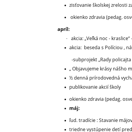
zisťovanie školskej zrelosti 
okienko zdravia (pedag. osv
apríl:
akcia: „Veľká noc - kraslice“
·
akcia: beseda s Políciou , n
-subprojekt „Rady policajta
„ Objavujeme krásy nášho m
½ denná prírodovedná vych
publikovanie akcií školy
okienko zdravia (pedag. osv
máj:
ľud. tradície : Stavanie májo
triedne vystúpenie detí pre