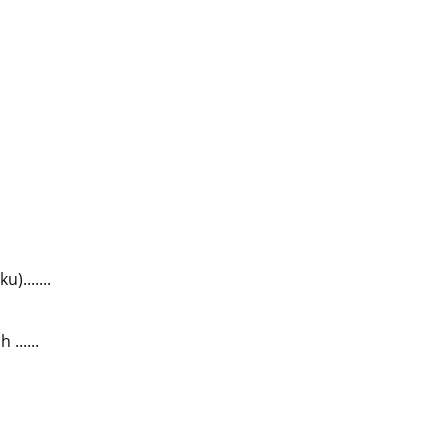
).......
......