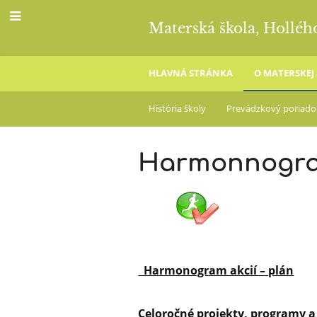
Materská škola, Holléh
HLAVNÁ STRÁNKA
O MATERSKEJ
O
História školy
Prevádzkový poriado
materskej
Harmonnogra
škole
Harmonogram akcií – plán
Celoročné projekty, programy a 