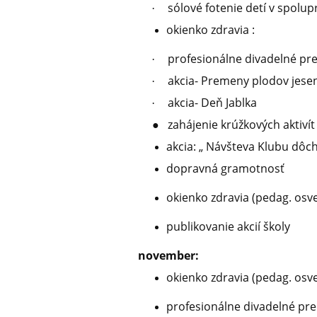
sólové fotenie detí v spolu
·
okienko zdravia :
profesionálne divadelné pr
·
akcia- Premeny plodov jesen
·
akcia- Deň Jablka
·
● zahájenie krúžkových aktivít :
akcia: „ Návšteva Klubu dô
dopravná gramotnosť
okienko zdravia (pedag. osve
publikovanie akcií školy
november:
okienko zdravia (pedag. osv
profesionálne divadelné pr