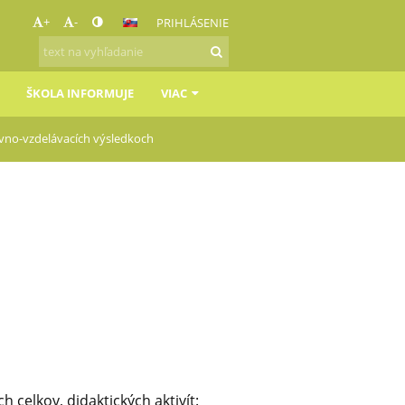
+
-
PRIHLÁSENIE
ŠKOLA INFORMUJE
VIAC
vno-vzdelávacích výsledkoch
 celkov, didaktických aktivít: