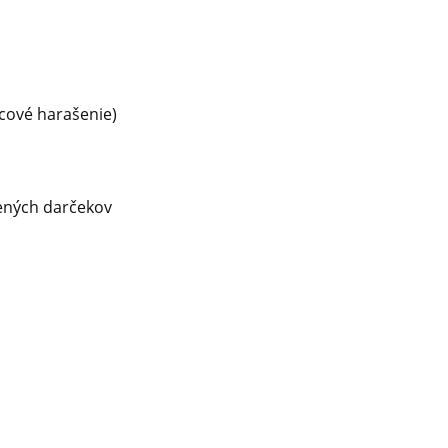
icové harašenie)
vených darčekov