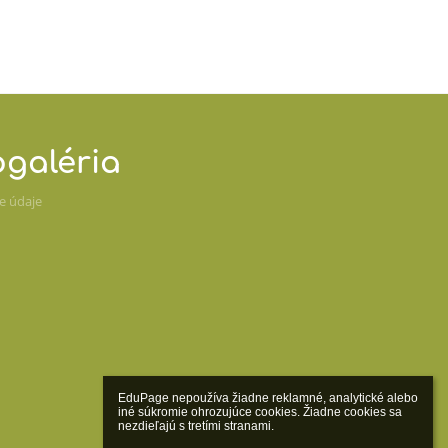
ogaléria
ne údaje
EduPage nepoužíva žiadne reklamné, analytické alebo 
iné súkromie ohrozujúce cookies. Žiadne cookies sa 
nezdieľajú s tretími stranami.
