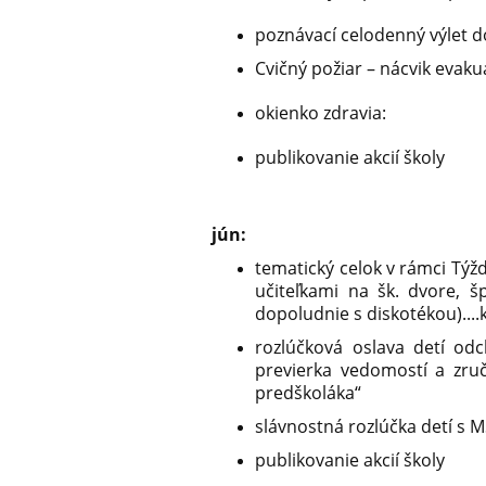
poznávací celodenný výlet d
Cvičný požiar – nácvik evaku
okienko
zdravia:
publikovanie akcií školy
jún:
tematický celok v rámci Týžd
učiteľkami na šk. dvore, 
dopoludnie s diskotékou)...
rozlúčková oslava detí od
previerka vedomostí a zruč
predškoláka“
slávnostná rozlúčka detí s 
publikovanie akcií školy