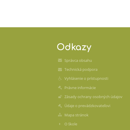
Odkazy
Správca obsahu
Technická podpora
Vyhlásenie o prístupnosti
Právne informácie
Zásady ochrany osobných údajov
Údaje o prevádzkovateľovi
Mapa stránok
O škole