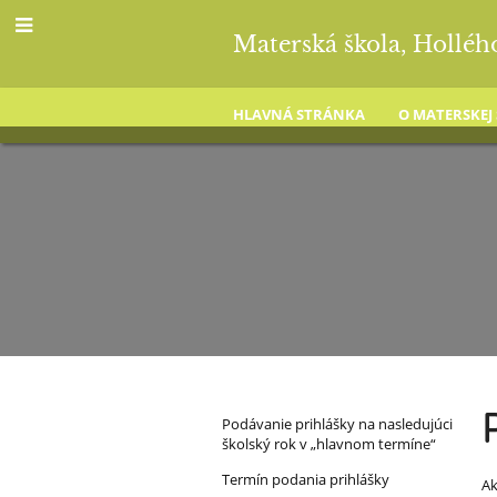
Materská škola, Holléh
HLAVNÁ STRÁNKA
O MATERSKEJ
Zápis
Podávanie prihlášky na nasledujúci
školský rok v „hlavnom termíne“
do
Termín podania prihlášky
Ak