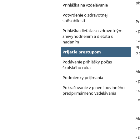
pí
MŠ
Prihláška na vzdelávanie
Potvrdenie o zdravotnej
spôsobilosti
Pr
Prihláška dieťaťa so zdravotným
- 
znevýhodnením a dieťaťa s
- 
nadaním
op
Prijatie prestupom
o 
Podávanie prihlášky počas
školského roka
Ak
Podmienky prijímania
- 
Pokračovanie v plnení povinného
- 
predprimárneho vzdelávania
- 
Ak
- 
- 