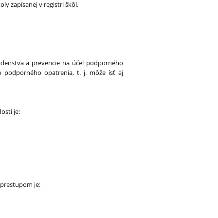
y zapísanej v registri škôl.
radenstva a prevencie na účel podporného
 podporného opatrenia, t. j. môže ísť aj
sti je:
a prestupom je: