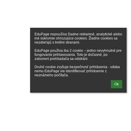
EduPage nepoužíva žiadne reklamné, analytické alebo 
iné súkromie ohrozujúce cookies. Žiadne cookies sa 
nezdieľajú s tretími stranami.

EduPage používa iba 2 cookie – jedno nevyhnutné pre 
fungovanie prihlasovania. Toto je dočasné, po 
zatvorení prehliadača sa odstráni.

Druhé cookie zvyšuje bezpečnosť prihlásenia - vďaka 
nemu EduPage vie identifikovať prihlásenie z 
neznámeho počítača.
Ok
ogaléria
ne údaje