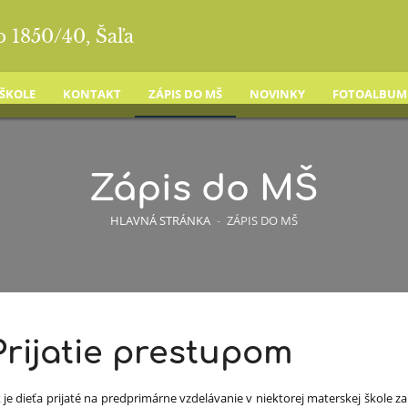
o 1850/40, Šaľa
 ŠKOLE
KONTAKT
ZÁPIS DO MŠ
NOVINKY
FOTOALBUM
Zápis do MŠ
HLAVNÁ STRÁNKA
-
ZÁPIS DO MŠ
Prijatie prestupom
 je dieťa prijaté na predprimárne vzdelávanie v niektorej materskej škole za