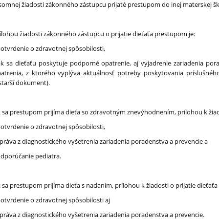
somnej žiadosti zákonného zástupcu prijaté prestupom do inej materskej škol
ílohou žiadosti zákonného zástupcu o prijatie dieťaťa prestupom je:
potvrdenie o zdravotnej spôsobilosti,
ak sa dieťaťu poskytuje podporné opatrenie, aj vyjadrenie zariadenia po
atrenia, z ktorého vyplýva aktuálnosť potreby poskytovania príslušného
starší dokument).
 sa prestupom prijíma dieťa so zdravotným znevýhodnením, prílohou k žiado
potvrdenie o zdravotnej spôsobilosti,
správa z diagnostického vyšetrenia zariadenia poradenstva a prevencie a
odporúčanie pediatra.
 sa prestupom prijíma dieťa s nadaním, prílohou k žiadosti o prijatie dieťať
potvrdenie o zdravotnej spôsobilosti aj
správa z diagnostického vyšetrenia zariadenia poradenstva a prevencie.