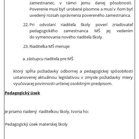
zamestnanec, v rámci jemu danej pôsobnosti.
Poverenie musí byť urobené písomne a musí v ňom byť
uvedený rozsah oprávnenia povereného zamestnanca.
Pri odvolaní riaditeľa školy poverí zriaďovateľ
pedagogického zamestnanca MŠ jej vedením
do vymenovania nového riaditeľa školy.
Riaditeľka MŠ menuje:
zástupcu riaditeľa pre MŠ
ktorý spĺňa požiadavky odbornej a pedagogickej spôsobilosti
ustanovenej aktuálnou legislatívou v zmysle požiadavky miery
vyučovacej povinnosti určenej osobitným predpisom.
Pedagogický úsek
Je priamo riadený riaditeľkou školy, tvoria ho:
Pedagogický úsek materskej školy