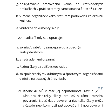
poskytovanie pracovného voľna pri krátkodobých
prekážkach v práci zo strany zamestnanca § 136 až 141 ZP
v mene organizácie /ako štatutár/ podnikovú kolektívnu
zmluvu,
vnútorné dokumenty školy.
Riaditeľ školy spolupracuje:
so zriaďovateľom, samosprávou a obecným
zastupiteľstvom,
s nadriadenými orgánmi,
Radou školy a rodičovskou radou,
so spoločenskými, kultúrnymi a športovými organizáciami
v obci a na ostatných úrovniach.
[12]
Riaditeľku MŠ v čase jej neprítomnosti zastupuje
zástupca riaditeľky školy pre MŠ v rámci rozsahu
poverenia. Na základe poverenia riaditeľku školy môže
v čase jej neprítomnosti zastupovať aj iný ňou poverený