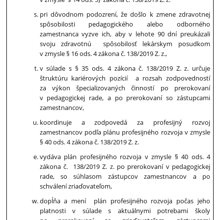
pri dôvodnom podozrení, že došlo k zmene zdravotnej
spôsobilosti pedagogického alebo odborného
zamestnanca vyzve ich, aby v lehote 90 dní preukázali
svoju zdravotnú spôsobilosť lekárskym posudkom
v zmysle § 16 ods. 4 zákona č. 138/2019 Z. z.,
v súlade s § 35 ods. 4 zákona č. 138/2019 Z. z. určuje
štruktúru kariérových pozícií a rozsah zodpovedností
za výkon špecializovaných činností po prerokovaní
v pedagogickej rade, a po prerokovaní so zástupcami
zamestnancov,
koordinuje a zodpovedá za profesijný rozvoj
zamestnancov podľa plánu profesijného rozvoja v zmysle
§ 40 ods. 4 zákona č. 138/2019 Z. z.
vydáva plán profesijného rozvoja v zmysle § 40 ods. 4
zákona č. 138/2019 Z. z. po prerokovaní v pedagogickej
rade, so súhlasom zástupcov zamestnancov a po
schválení zriaďovateľom,
dopĺňa a mení plán profesijného rozvoja počas jeho
platnosti v súlade s aktuálnymi potrebami školy