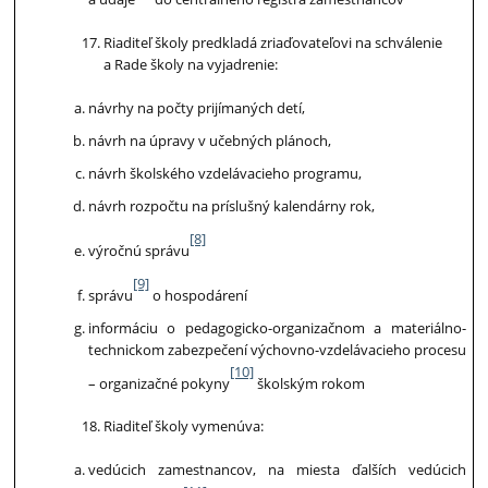
Riaditeľ školy predkladá zriaďovateľovi na schválenie
a Rade školy na vyjadrenie:
návrhy na počty prijímaných detí,
návrh na úpravy v učebných plánoch,
návrh školského vzdelávacieho programu,
návrh rozpočtu na príslušný kalendárny rok,
[8]
výročnú správu
[9]
správu
o hospodárení
informáciu o pedagogicko-organizačnom a materiálno-
technickom zabezpečení výchovno-vzdelávacieho procesu
[10]
– organizačné pokyny
školským rokom
Riaditeľ školy vymenúva:
vedúcich zamestnancov, na miesta ďalších vedúcich