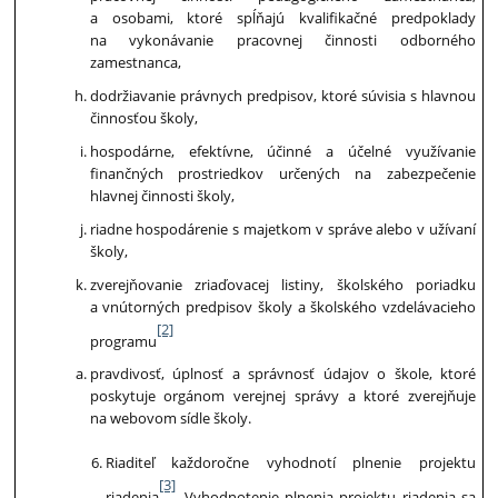
a osobami, ktoré spĺňajú kvalifikačné predpoklady
na vykonávanie pracovnej činnosti odborného
zamestnanca,
dodržiavanie právnych predpisov, ktoré súvisia s hlavnou
činnosťou školy,
hospodárne, efektívne, účinné a účelné využívanie
finančných prostriedkov určených na zabezpečenie
hlavnej činnosti školy,
riadne hospodárenie s majetkom v správe alebo v užívaní
školy,
zverejňovanie zriaďovacej listiny, školského poriadku
a vnútorných predpisov školy a školského vzdelávacieho
[2]
programu
pravdivosť, úplnosť a správnosť údajov o škole, ktoré
poskytuje orgánom verejnej správy a ktoré zverejňuje
na webovom sídle školy.
Riaditeľ každoročne vyhodnotí plnenie projektu
[3]
riadenia
. Vyhodnotenie plnenia projektu riadenia sa