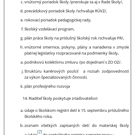
vnútorný poriadok školy /prerokuje sa aj v Rade školy/,
prevádzkový poriadok školy /schvaľuje RÚVZ/,
rokovací poriadok pedagogickej rady,
školský vzdelávací program,
plán práce školy na príslušný školský rok /schvaľuje PR/,
vnútorné smernice, pokyny, plány a nariadenia v zmysle
platnej legislatívy rozpracované na podmienky školy,
podnikovú kolektívnu zmluvu /po dojednaní s ZO OZ/.
štruktúru kariérových pozícií a rozsah zodpovedností
za výkon špecializovaných činností,
plán profesijného rozvoja
Riaditeľ školy poskytuje zriaďovateľovi:
údaje o školskom registri detí k 15. septembru príslušného
školského roka,
zoznam všetkých zapísaných detí do materskej školy
[7]
a údaje
do centrálneho registra zamestnancov