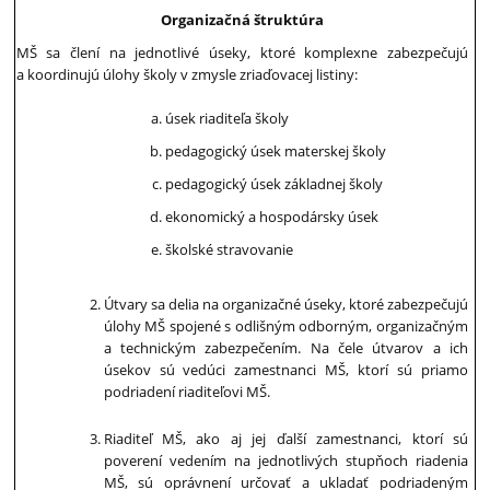
O
rganizačná štruktúra
MŠ sa člení na jednotlivé úseky, ktoré komplexne zabezpečujú
a koordinujú úlohy školy v zmysle zriaďovacej listiny:
úsek riaditeľa školy
pedagogický úsek materskej školy
pedagogický úsek základnej školy
ekonomický a hospodársky úsek
školské stravovanie
Útvary sa delia na organizačné úseky, ktoré zabezpečujú
úlohy MŠ spojené s odlišným odborným, organizačným
a technickým zabezpečením. Na čele útvarov a ich
úsekov sú vedúci zamestnanci MŠ, ktorí sú priamo
podriadení riaditeľovi MŠ.
Riaditeľ MŠ, ako aj jej ďalší zamestnanci, ktorí sú
poverení vedením na jednotlivých stupňoch riadenia
MŠ, sú oprávnení určovať a ukladať podriadeným