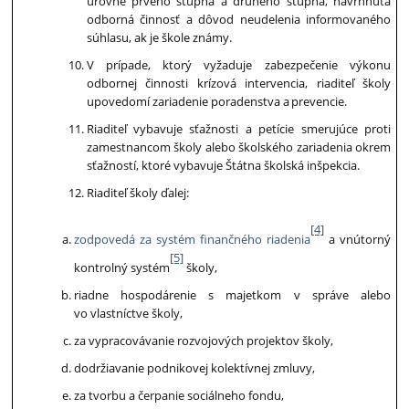
úrovne prvého stupňa a druhého stupňa, navrhnutá
odborná činnosť a dôvod neudelenia informovaného
súhlasu, ak je škole známy.
V prípade, ktorý vyžaduje zabezpečenie výkonu
odbornej činnosti krízová intervencia, riaditeľ školy
upovedomí zariadenie poradenstva a prevencie.
Riaditeľ vybavuje sťažnosti a petície smerujúce proti
zamestnancom školy alebo školského zariadenia okrem
sťažností, ktoré vybavuje Štátna školská inšpekcia.
Riaditeľ školy ďalej:
[4]
zodpovedá za systém finančného riadenia
a vnútorný
[5]
kontrolný systém
školy,
riadne hospodárenie s majetkom v správe alebo
vo vlastníctve školy,
za vypracovávanie rozvojových projektov školy,
dodržiavanie podnikovej kolektívnej zmluvy,
za tvorbu a čerpanie sociálneho fondu,