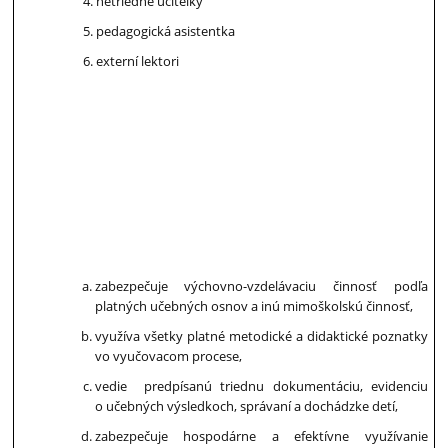
netriedne učiteľky
pedagogická asistentka
externí lektori
zabezpečuje výchovno-vzdelávaciu činnosť podľa
platných učebných osnov a inú mimoškolskú činnosť,
využíva všetky platné metodické a didaktické poznatky
vo vyučovacom procese,
vedie predpísanú triednu dokumentáciu, evidenciu
o učebných výsledkoch, správaní a dochádzke detí,
zabezpečuje hospodárne a efektívne využívanie