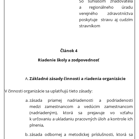
So súhlasom zriaďovateľa
a regionálneho úradu
verejného zdravotníctva
poskytuje stravu aj cudzím
stravníkom
Článok 4
Riadenie školy a zodpovednosť
Základné zásady činnosti a riadenia organizácie
V činnosti organizácie sa uplatňujú tieto zásady:
zásada priamej nadriadenosti a podriadenosti
medzi zamestnancom a vedúcim zamestnancom
(nadriadeným), ktorá sa prejavuje vo vzťahu
k určovaniu a ukladaniu pracovných úloh a kontrole ich
plnenia,
zásada odbornej a metodickej príslušnosti, ktorá sa