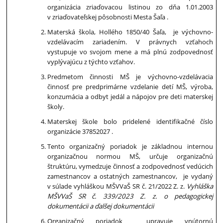
organizácia zriaďovacou listinou zo dňa 1.01.2003
v zriaďovateľskej pôsobnosti Mesta Šaľa .
Materská škola, Hollého 1850/40 Šaľa, je výchovno-
vzdelávacím zariadením. V právnych vzťahoch
vystupuje vo svojom mene a má plnú zodpovednosť
vyplývajúcu z týchto vzťahov.
Predmetom činnosti MŠ je výchovno-vzdelávacia
činnosť pre predprimárne vzdelanie detí MŠ, výroba,
konzumácia a odbyt jedál a nápojov pre deti materskej
školy.
Materskej škole bolo pridelené identifikačné číslo
organizácie 37852027 .
Tento organizačný poriadok je základnou internou
organizačnou normou MŠ, určuje organizačnú
štruktúru, vymedzuje činnosť a zodpovednosť vedúcich
zamestnancov a ostatných zamestnancov, je vydaný
v súlade vyhláškou MŠVVaŠ SR č. 21/2022 Z. z.
Vyhláška
MŠVVaŠ SR č. 339/2023 Z. z. o pedagogickej
dokumentácii a ďalšej dokumentácii
Organizačný poriadok upravuje vnútornú