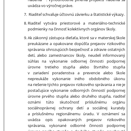
uvádza vo výročnej práve.
Riaditeľ schvaľuje účtovnú závierku a štatistické výkazy.
Riaditeľ vytvára priestorové a materiálno-technické
podmienky na činnosť kolektívnych orgánov školy.
Ak zákonný zástupca dieťaťa, ktoré sa v materskej škole
preukázane a opakovane dopúšťa prejavov rizikového
správania ohrozujúcich bezpečnosť a zdravie ostatných
detí, alebo zamestnancov školy, neudelí informovaný
súhlas na vykonanie odbornej činnosti podpornej
úrovne tretieho stupňa alebo štvrtého stupňa
v zariadení poradenstva a prevencie alebo škole
nepreukáže vykonanie iného obdobného úkonu
na riešenie týchto prejavov rizikového správania a nie je
postačujúce vykonanie odborných činností podpornej
úrovne prvého stupňa alebo druhého stupňa, riaditeľ
oznámi túto skutočnosť príslušnému orgánu
sociálnoprávnej ochrany detí a sociálnej kurately
a príslušnému regionálnemu úradu. V oznámení sa
uvádza opis opakovaných prejavov rizikového
správania, vykonané odborné činnosti podpornej