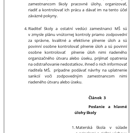
zamestnancom školy pracovné úlohy, organizovať,
riadiť a kontrolovať ich prácu a dávať im na tento účel
záväzné pokyny.
Riaditeľ školy a ostatní vedúci zamestnanci MŠ sú
v zmysle plánu vnútornej kontroly priamo zodpovední
za správne, kvalitné a efektívne plnenie úloh a sú
povinní osobne kontrolovať plnenie úloh a sú povinní
osobne kontrolovať plnenie úloh nimi riadeného
organizačného útvaru alebo úseku, prijímať opatrenia
na odstraňovanie nedostatkov, ihneď o nich informovať
riaditeľa MŠ, prípadne podávať návrhy na uplatnenie
sankcií voči zodpovedným zamestnancom nimi
riadeného útvaru alebo úseku.
Článok 3
Poslanie a hlavné
úlohy školy
Materská škola v súlade