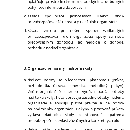
uplatňuje prostredníctvom metodických a odborných
pokynov, informácií a doporučení,
zásada spolupráce jednotlivých úsekov školy
pri zabezpečovaní činností a plnení úloh organizácie,
zásada zmieru pri riešení sporov vzniknutých
pri zabezpečovaní úloh organizácie, spory sa riešia
predovšetkým dohodou, ak nedôjde k dohode,
rozhoduje riaditeľ organizácie.
Organizačné normy riaditeľa školy
riadiace normy so všeobecnou platnosťou (príkaz,
rozhodnutia, úprava, smernica, metodický pokyn).
Vnútroorganizačné smernice vydáva podľa potreby
riaditeľka školy. Tieto upravujú zásadné otázky riadenia
organizácie a aplikujú platné právne a iné normy
na podmienky organizácie. Pokyny a pracovné príkazy
vydáva riaditeľka školy a stanovujú opatrenia
pre zabezpečenie zvlášť závažných a konkrétnych úloh.
ďalšie akty riadenie s určenou obmedzenou