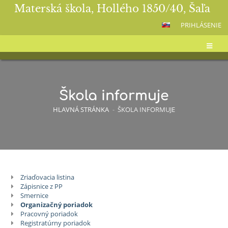
Materská škola, Hollého 1850/40, Šaľa
PRIHLÁSENIE
Škola informuje
HLAVNÁ STRÁNKA
-
ŠKOLA INFORMUJE
Zriaďovacia listina
Škola
Zápisnice z PP
informuje
Smernice
Organizačný poriadok
Pracovný poriadok
Registratúrny poriadok