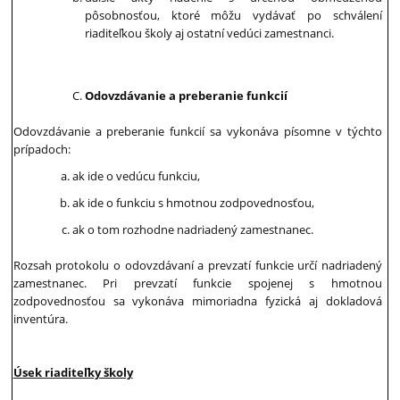
pôsobnosťou, ktoré môžu vydávať po schválení
riaditeľkou školy aj ostatní vedúci zamestnanci.
Odovzdávanie a preberanie funkcií
Odovzdávanie a preberanie funkcií sa vykonáva písomne v týchto
prípadoch:
ak ide o vedúcu funkciu,
ak ide o funkciu s hmotnou zodpovednosťou,
ak o tom rozhodne nadriadený zamestnanec.
Rozsah protokolu o odovzdávaní a prevzatí funkcie určí nadriadený
zamestnanec. Pri prevzatí funkcie spojenej s hmotnou
zodpovednosťou sa vykonáva mimoriadna fyzická aj dokladová
inventúra.
Úsek riaditeľky školy