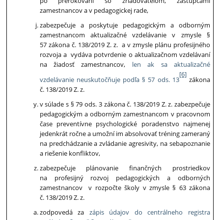
po prerokovaní so zriaďovateľom, zástupcami
zamestnancov a v pedagogickej rade,
zabezpečuje a poskytuje pedagogickým a odborným
zamestnancom aktualizačné vzdelávanie v zmysle §
57 zákona č. 138/2019 Z. z. a v zmysle plánu profesijného
rozvoja a vydáva potvrdenie o aktualizačnom vzdelávaní
na žiadosť zamestnancov,
len ak sa aktualizačné
[6]
vzdelávanie neuskutočňuje podľa § 57 ods. 13
zákona
č. 138/2019 Z. z.
v súlade s § 79 ods. 3 zákona č. 138/2019 Z. z. zabezpečuje
pedagogickým a odborným zamestnancom v pracovnom
čase preventívne psychologické poradenstvo najmenej
jedenkrát ročne a umožní im absolvovať tréning zameraný
na predchádzanie a zvládanie agresivity, na sebapoznanie
a riešenie konfliktov,
zabezpečuje plánovanie finančných prostriedkov
na profesijný rozvoj pedagogických a odborných
zamestnancov v rozpočte školy v zmysle § 63 zákona
č. 138/2019 Z. z.
zodpovedá za
zápis údajov do centrálneho registra