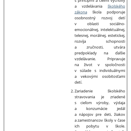
s princípmi a cieľmi výchovy
a vzdelávania
školského
zákona
škola podporuje
osobnostný rozvoj detí
v oblasti sociálno-
emocionálnej, intelektuálnej,
telesnej, morálnej, estetickej,
rozvíja schopnosti
a zručnosti, utvára
predpoklady na ďalšie
vzdelávanie. Pripravuje
na život v spoločnosti
v súlade s individuálnymi
a vekovými osobitosťami
detí.
Zariadenie školského
stravovania je zriadené
s cieľom výroby, výdaja
a konzumácie jedál
a nápojov pre deti, žiakov
a zamestnancov školy v čase
ich pobytu v škole.