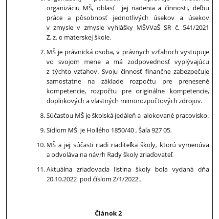
organizáciu MŠ, oblasť jej riadenia a činnosti, deľbu
práce a pôsobnosť jednotlivých úsekov a úsekov
v zmysle v zmysle vyhlášky MŠVVaŠ SR č. 541/2021
Z. z. o materskej škole.
MŠ je právnická osoba, v právnych vzťahoch vystupuje
vo svojom mene a má zodpovednosť vyplývajúcu
z týchto vzťahov. Svoju činnosť finančne zabezpečuje
samostatne na základe rozpočtu pre prenesené
kompetencie, rozpočtu pre originálne kompetencie,
doplnkových a vlastných mimorozpočtových zdrojov.
Súčasťou MŠ je školská jedáleň a alokované pracovisko.
Sídlom MŠ je Hollého 1850/40 , Šaľa 927 05.
MŠ a jej súčasti riadi riaditeľka školy, ktorú vymenúva
a odvoláva na návrh Rady školy zriaďovateľ.
Aktuálna zriaďovacia listina školy bola vydaná dňa
20.10.2022 pod číslom Z/1/2022.
.
Článok 2