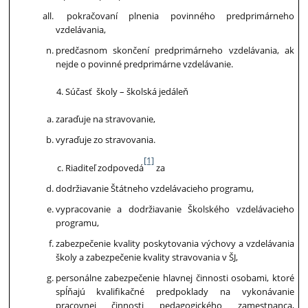
pokračovaní plnenia povinného predprimárneho
vzdelávania,
predčasnom skončení predprimárneho vzdelávania, ak
nejde o povinné predprimárne vzdelávanie.
Súčasť školy – školská jedáleň
zaraďuje na stravovanie,
vyraďuje zo stravovania.
[1]
Riaditeľ zodpovedá
za
dodržiavanie Štátneho vzdelávacieho programu,
vypracovanie a dodržiavanie Školského vzdelávacieho
programu,
zabezpečenie kvality poskytovania výchovy a vzdelávania
školy a zabezpečenie kvality stravovania v ŠJ,
personálne zabezpečenie hlavnej činnosti osobami, ktoré
spĺňajú kvalifikačné predpoklady na vykonávanie
pracovnej činnosti pedagogického zamestnanca,