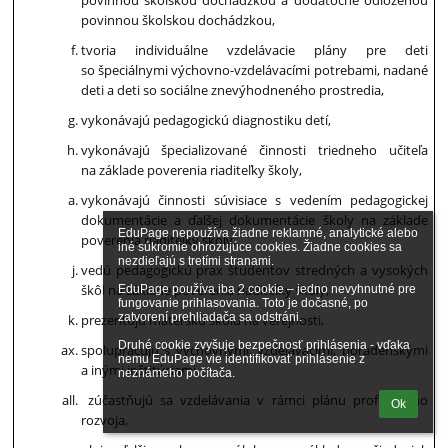
povinnou školskou dochádzkou a dodatočne odloženou
povinnou školskou dochádzkou,
tvoria individuálne vzdelávacie plány pre deti
so špeciálnymi výchovno-vzdelávacími potrebami, nadané
deti a deti so sociálne znevýhodneného prostredia,
vykonávajú pedagogickú diagnostiku detí,
vykonávajú špecializované činnosti triedneho učiteľa
na základe poverenia riaditeľky školy,
vykonávajú činnosti súvisiace s vedením pedagogickej
dokumentácie a ďalšej dokumentácie školy na základe
EduPage nepoužíva žiadne reklamné, analytické alebo 
poverenia riaditeľky školy,
iné súkromie ohrozujúce cookies. Žiadne cookies sa 
nezdieľajú s tretími stranami.

vedú pedagogickú prax študentov stredných a vysokých
škôl na základe poverenia riaditeľky školy,
EduPage používa iba 2 cookie – jedno nevyhnutné pre 
fungovanie prihlasovania. Toto je dočasné, po 
zatvorení prehliadača sa odstráni.

prezentujú materskú školu na verejnosti,
Druhé cookie zvyšuje bezpečnosť prihlásenia - vďaka 
spolupracujú s výchovnými, vzdelávacími, poradenskými
nemu EduPage vie identifikovať prihlásenie z 
a inými inštitúciami,
neznámeho počítača.
zúčastňujú sa vzdelávania v rámci plánu profesijného
Ok
rozvoja,