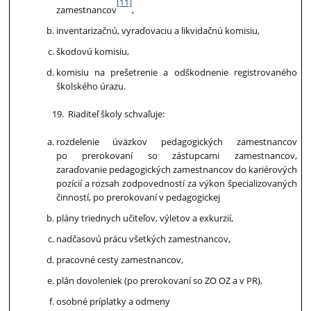
[11]
zamestnancov
,
inventarizačnú, vyraďovaciu a likvidačnú komisiu,
škodovú komisiu,
komisiu na prešetrenie a odškodnenie registrovaného
školského úrazu.
Riaditeľ školy schvaľuje:
rozdelenie úväzkov pedagogických zamestnancov
po prerokovaní so zástupcami zamestnancov,
zaraďovanie pedagogických zamestnancov do kariérových
pozícií a rozsah zodpovedností za výkon špecializovaných
činností, po prerokovaní v pedagogickej
plány triednych učiteľov, výletov a exkurzií,
nadčasovú prácu
všetkých
zamestnancov,
pracovné cesty zamestnancov,
plán dovoleniek (po prerokovaní so ZO OZ a v PR),
osobné príplatky a odmeny