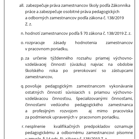
zabezpečuje práva zamestnancov školy podľa Zákonníka
práce a zabezpečuje osobitné práva pedagogických
a odborných zamestnancov podľa zákona č. 138/2019
Z. z.
hodnotí zamestnancov podľa § 70 zákona č. 138/2019 Z. z.
rozpracuje zásady hodnotenia zamestnancov
v pracovnom poriadku,
za určenie týždenného rozsahu priamej výchovno-
vzdelávacej činnosti (úväzku) najviac na obdobie
školského roka po prerokovaní so zástupcami
zamestnancov,
povoľuje pedagogickým zamestnancom vykonávanie
ostatných činností súvisiacich s priamou výchovno-
vzdelávacou činnosťou, špecializovanými činnosťami,
činnosťami vedúceho pedagogického zamestnanca
a profesijným rozvojom aj mimo pracoviska
za podmienok upravených v pracovnom poriadku,
nesplnenie kvalifikačných predpokladov oznamuje
pedagogickému a odbornému zamestnancovi písomne
v zmysle § 14 ods. 5) zákona č. 138/2019 Z. z.