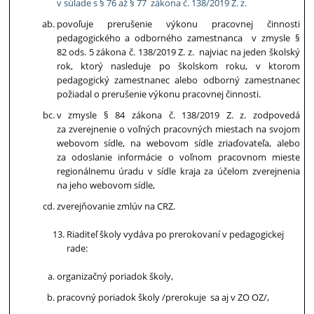
v súlade s § 76 až § 77 zákona č. 138/2019 Z. z.
povoľuje prerušenie výkonu pracovnej činnosti
pedagogického a odborného zamestnanca v zmysle §
82 ods. 5 zákona č. 138/2019 Z. z. najviac na jeden školský
rok, ktorý nasleduje po školskom roku, v ktorom
pedagogický zamestnanec alebo odborný zamestnanec
požiadal o prerušenie výkonu pracovnej činnosti.
v zmysle § 84 zákona č. 138/2019 Z. z. zodpovedá
za zverejnenie o voľných pracovných miestach na svojom
webovom sídle, na webovom sídle zriaďovateľa, alebo
za odoslanie informácie o voľnom pracovnom mieste
regionálnemu úradu v sídle kraja za účelom zverejnenia
na jeho webovom sídle,
zverejňovanie zmlúv na CRZ.
Riaditeľ školy vydáva po prerokovaní v pedagogickej
rade:
organizačný poriadok školy,
pracovný poriadok školy /prerokuje sa aj v ZO OZ/,