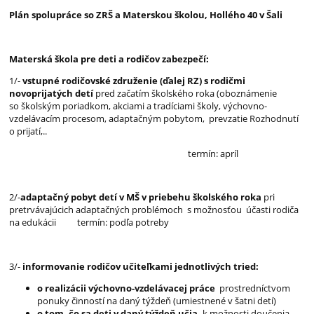
Plán spolupráce so ZRŠ a Materskou školou, Hollého 40 v Šali
Materská škola pre deti a rodičov zabezpečí:
1/-
vstupné rodičovské združenie (ďalej RZ) s rodičmi
novoprijatých detí
pred začatím školského roka (oboznámenie
so školským poriadkom, akciami a tradíciami školy, výchovno-
vzdelávacím procesom, adaptačným pobytom, prevzatie Rozhodnutí
o prijatí,..
termín: apríl
2/-
adaptačný pobyt detí v MŠ v priebehu školského roka
pri
pretrvávajúcich adaptačných problémoch s možnosťou účasti rodiča
na edukácii termín: podľa potreby
3/-
informovanie rodičov učiteľkami jednotlivých tried:
o realizácii výchovno-vzdelávacej práce
prostredníctvom
ponuky činností na daný týždeň (umiestnené v šatni detí)
o
tom, čo sa deti v daný týždeň učia,
k možnosti doučenia