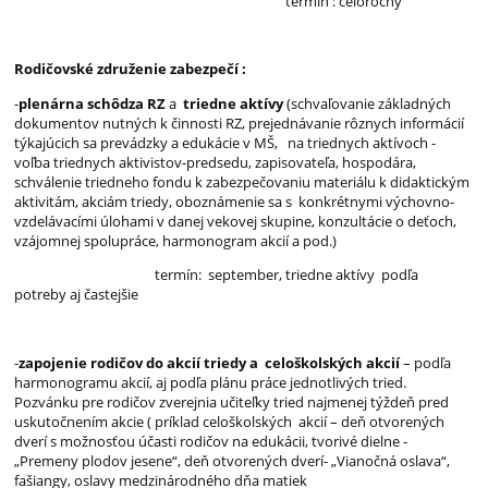
termín : celoročný
Rodičovské združenie zabezpečí :
-
plenárna schôdza RZ
a
triedne aktívy
(schvaľovanie základných
dokumentov nutných k činnosti RZ, prejednávanie rôznych informácií
týkajúcich sa prevádzky a edukácie v MŠ, na triednych aktívoch -
voľba triednych aktivistov-predsedu, zapisovateľa, hospodára,
schválenie triedneho fondu k zabezpečovaniu materiálu k didaktickým
aktivitám, akciám triedy, oboznámenie sa s konkrétnymi výchovno-
vzdelávacími úlohami v danej vekovej skupine, konzultácie o deťoch,
vzájomnej spolupráce, harmonogram akcií a pod.)
termín: september, triedne aktívy podľa
potreby aj častejšie
-
zapojenie rodičov do
akcií triedy a celoškolských akcií
– podľa
harmonogramu akcií, aj podľa plánu práce jednotlivých tried.
Pozvánku pre rodičov zverejnia učiteľky tried najmenej týždeň pred
uskutočnením akcie ( príklad celoškolských akcií – deň otvorených
dverí s možnosťou účasti rodičov na edukácii, tvorivé dielne -
„Premeny plodov jesene“, deň otvorených dverí- „Vianočná oslava“,
fašiangy, oslavy medzinárodného dňa matiek