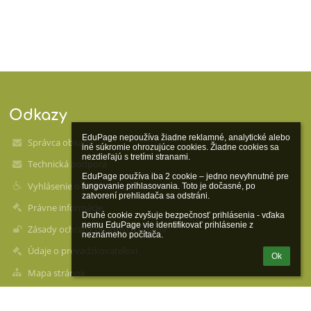
Odkazy
EduPage nepoužíva žiadne reklamné, analytické alebo 
Správca obsahu
iné súkromie ohrozujúce cookies. Žiadne cookies sa 
nezdieľajú s tretími stranami.

Technická podpora
EduPage používa iba 2 cookie – jedno nevyhnutné pre 
Vyhlásenie o prístupnosti
fungovanie prihlasovania. Toto je dočasné, po 
zatvorení prehliadača sa odstráni.

Právne informácie
Druhé cookie zvyšuje bezpečnosť prihlásenia - vďaka 
nemu EduPage vie identifikovať prihlásenie z 
Zásady ochrany osobných údajov
neznámeho počítača.
Údaje o prevádzkovateľovi
Ok
Mapa stránok
O škole