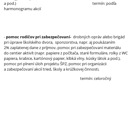
a pod.) termín: podľa
harmonogramu akcií
-
pomoc rodičov pri zabezpečovaní-
drobných opráv alebo brigád
pri úprave školského dvora, sponzorstva, napr. aj poukázaním
2% zaplatenej dane z príjmov, pomoc pri zabezpečovaní materiálu
do centier aktivít (napr. papiere z počítača, staré formuláre, rolky z WC
papiera, krabice, kartónový papier, klbká vlny, kúsky látok a pod.),
pomoc pri plnení úloh projektu ŠPZ, pomoc pri organizácii
a zabezpečovaní akcií tried, školy a krúžkovej činnosti,
termín: celoročný