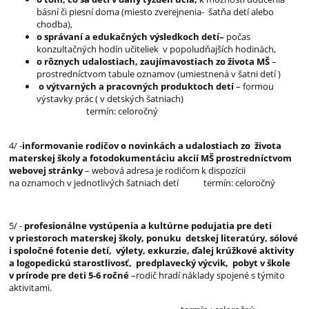
básní či piesní doma (miesto zverejnenia- šatňa detí alebo
chodba),
o správaní a edukačných výsledkoch detí–
počas
konzultačných hodín učiteliek v popoludňajších hodinách,
o rôznych udalostiach, zaujímavostiach zo života MŠ
–
prostredníctvom tabule oznamov (umiestnená v šatni detí )
o výtvarných a pracovných produktoch detí
– formou
výstavky prác ( v detských šatniach)
termín: celoročný
4/ -
informovanie rodičov o novinkách a udalostiach zo života
materskej školy
a fotodokumentáciu akcií MŠ
prostredníctvom
webovej stránky
– webová adresa je rodičom k dispozícii
na oznamoch v jednotlivých šatniach detí termín: celoročný
5/ -
profesionálne vystúpenia a kultúrne podujatia pre deti
v priestoroch materskej školy, ponuku detskej literatúry, sólové
i spoločné fotenie detí, výlety, exkurzie, ďalej krúžkové aktivity
a logopedickú starostlivosť, predplavecký výcvik, pobyt v škole
v prírode pre deti 5-6
ročné
–rodič hradí náklady spojené s týmito
aktivitami.