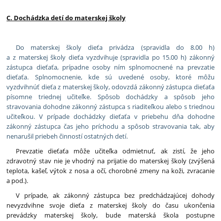
C. Dochádzka detí do materskej školy
Do materskej školy dieťa privádza (spravidla do 8.00 h)
a z materskej školy dieťa vyzdvihuje (spravidla po 15.00 h) zákonný
zástupca dieťaťa, prípadne osoby ním splnomocnené na prevzatie
dieťaťa. Splnomocnenie, kde sú uvedené osoby, ktoré môžu
vyzdvihnúť dieťa z materskej školy, odovzdá zákonný zástupca dieťaťa
písomne triednej učiteľke. Spôsob dochádzky a spôsob jeho
stravovania dohodne zákonný zástupca s riaditeľkou alebo s triednou
učiteľkou. V prípade dochádzky dieťaťa v priebehu dňa dohodne
zákonný zástupca čas jeho príchodu a spôsob stravovania tak, aby
nenarušil priebeh činností ostatných detí.
Prevzatie dieťaťa môže učiteľka odmietnuť, ak zistí, že jeho
zdravotný stav nie je vhodný na prijatie do materskej školy (zvýšená
teplota, kašeľ, výtok z nosa a očí, chorobné zmeny na koži, zvracanie
a pod.).
V prípade, ak zákonný zástupca bez predchádzajúcej dohody
nevyzdvihne svoje dieťa z materskej školy do času ukončenia
prevádzky materskej školy, bude materská škola postupne