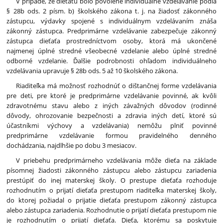
V prípade, že dieťaťu bolo povolené individuálne vzdelávanie podľa
§ 28b ods. 2 písm. b) školského zákona t. j. na žiadosť zákonného
zástupcu, výdavky spojené s individuálnym vzdelávaním znáša
zákonný zástupca. Predprimárne vzdelávanie zabezpečuje zákonný
zástupca dieťaťa prostredníctvom osoby, ktorá má ukončené
najmenej úplné stredné všeobecné vzdelanie alebo úplné stredné
odborné vzdelanie. Ďalšie podrobnosti ohľadom individuálneho
vzdelávania upravuje § 28b ods. 5 až 10 školského zákona.
Riaditeľka má možnosť rozhodnúť o dištančnej forme vzdelávania
pre deti, pre ktoré je predprimárne vzdelávanie povinné, ak kvôli
zdravotnému stavu alebo z iných závažných dôvodov (rodinné
dôvody, ohrozovanie bezpečnosti a zdravia iných detí, ktoré sú
účastníkmi výchovy a vzdelávania) nemôžu plniť povinné
predprimárne vzdelávanie formou pravidelného denného
dochádzania, najdlhšie po dobu 3 mesiacov.
V priebehu predprimárneho vzdelávania môže dieťa na základe
písomnej žiadosti zákonného zástupcu alebo zástupcu zariadenia
prestúpiť do inej materskej školy. O prestupe dieťaťa rozhoduje
rozhodnutím o prijatí dieťaťa prestupom riaditeľka materskej školy,
do ktorej požiadal o prijatie dieťaťa prestupom zákonný zástupca
alebo zástupca zariadenia. Rozhodnutie o prijatí dieťaťa prestupom nie
je rozhodnutím o prijatí dieťaťa. Dieťa, ktorému sa poskytuje