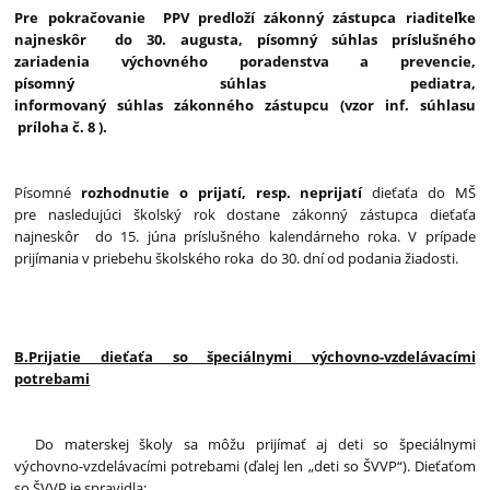
Pre pokračovanie PPV predloží zákonný zástupca riaditeľke
najneskôr do 30. augusta, písomný súhlas príslušného
zariadenia výchovného poradenstva a prevencie,
písomný súhlas pediatra,
informovaný súhlas zákonného zástupcu (vzor inf. súhlasu
príloha č. 8 ).
Písomné
rozhodnutie o prijatí, resp. neprijatí
dieťaťa do MŠ
pre nasledujúci školský rok dostane zákonný zástupca dieťaťa
najneskôr do 15. júna príslušného kalendárneho roka. V prípade
prijímania v priebehu školského roka do 30. dní od podania žiadosti.
B.Prijatie dieťaťa so špeciálnymi výchovno-vzdelávacími
potrebami
Do materskej školy sa môžu prijímať aj deti so špeciálnymi
výchovno-vzdelávacími potrebami (ďalej len „deti so ŠVVP“). Dieťaťom
so ŠVVP je spravidla: