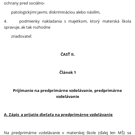
ochrany pred sociálno-
patologickými javmi, diskrimináciou alebo násilím,
4. podmienky nakladania s majetkom, ktorý materská škola
spravuje, ak tak rozhodne
zriaďovateľ.
ČASŤ II.
Článok 1
Prijímanie na predprimárne vzdelávanie, predprimárne
vzdelávanie
A. Zápis a prijatie dieťaťa na predprimárne vzdelávanie
Na predprimárne vzdelávanie v materskej škole (ďalej len MŠ) sa