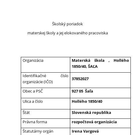
Školský poriadok
materskej školy a jej elokovaného pracoviska
Organizácia
Materská škola , Hollého
1850/40, ŠAĽA
Identifikačné číslo
37852027
organizácie (IČO)
Obec a PSČ
927 05 Šaľa
Ulica a číslo
Hollého 1850/40
Štát
Slovenská republika
Právna forma
rozpočtová organizácia
Štatutárny orgán
Irena Vargová