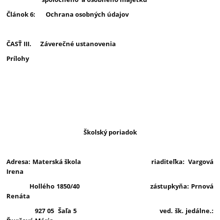
Článok 6: Ochrana osobných údajov
ČASŤ III. Záverečné ustanovenia
Prílohy
Školský poriadok
Adresa: Materská škola riaditeľka: Vargová
Irena
Hollého 1850/40 zástupkyňa: Prnová
Renáta
927 05 Šaľa 5 ved. šk. jedálne.: