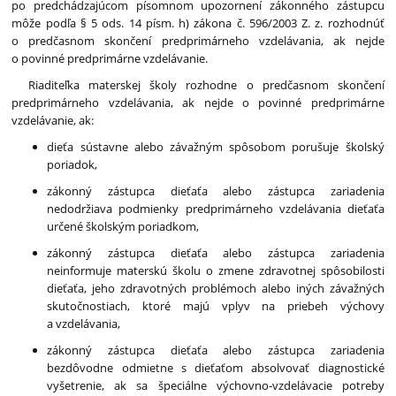
po predchádzajúcom písomnom upozornení zákonného zástupcu
môže podľa § 5 ods. 14 písm. h) zákona č. 596/2003 Z. z. rozhodnúť
o predčasnom skončení predprimárneho vzdelávania, ak nejde
o povinné predprimárne vzdelávanie.
Riaditeľka materskej školy rozhodne o predčasnom skončení
predprimárneho vzdelávania, ak nejde o povinné predprimárne
vzdelávanie, ak:
dieťa sústavne alebo závažným spôsobom porušuje školský
poriadok,
zákonný zástupca dieťaťa alebo zástupca zariadenia
nedodržiava podmienky predprimárneho vzdelávania dieťaťa
určené školským poriadkom,
zákonný zástupca dieťaťa alebo zástupca zariadenia
neinformuje materskú školu o zmene zdravotnej spôsobilosti
dieťaťa, jeho zdravotných problémoch alebo iných závažných
skutočnostiach, ktoré majú vplyv na priebeh výchovy
a vzdelávania,
zákonný zástupca dieťaťa alebo zástupca zariadenia
bezdôvodne odmietne s dieťaťom absolvovať diagnostické
vyšetrenie, ak sa špeciálne výchovno-vzdelávacie potreby