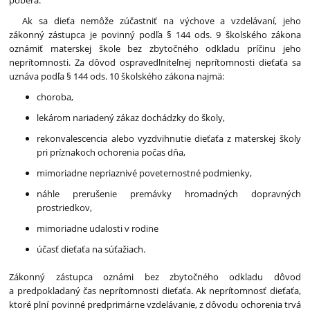
Ak sa dieťa nemôže zúčastniť na výchove a vzdelávaní, jeho
zákonný zástupca je povinný podľa § 144 ods. 9 školského zákona
oznámiť materskej škole bez zbytočného odkladu príčinu jeho
neprítomnosti. Za dôvod ospravedlniteľnej neprítomnosti dieťaťa sa
uznáva podľa § 144 ods. 10 školského zákona najmä:
choroba,
lekárom nariadený zákaz dochádzky do školy,
rekonvalescencia alebo vyzdvihnutie dieťaťa z materskej školy
pri príznakoch ochorenia počas dňa,
mimoriadne nepriaznivé poveternostné podmienky,
náhle prerušenie premávky hromadných dopravných
prostriedkov,
mimoriadne udalosti v rodine
účasť dieťaťa na súťažiach.
Zákonný zástupca oznámi bez zbytočného odkladu dôvod
a predpokladaný čas neprítomnosti dieťaťa. Ak neprítomnosť dieťaťa,
ktoré plní povinné predprimárne vzdelávanie, z dôvodu ochorenia trvá