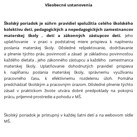
Všeobecné ustanovenia
Školský poriadok je súhrn pravidiel spolužitia celého školského
kolektívu detí, pedagogických a nepedagogických zamestnancov
materskej školy , detí a zákonných zástupcov detí.
Jeho
uplatňovanie v praxi v podstatnej miere prispieva k naplneniu
poslania materskej školy. Dôsledné rešpektovanie, dodržiavanie
a plnenie týchto práv, povinností a zásad je základnou povinnosťou
každého dieťaťa , jeho zákonného zástupcu a každého zamestnanca
materskej školy. Uplatňovanie dohodnutých pravidiel prispieva
k napĺňaniu poslania materskej školy, správnemu využívaniu
pracovného času, k efektívnemu rozdeleniu úloh. Pomáha
predchádzať školským a pracovným úrazom. Dôsledné plnenie týchto
zásad v praktickom živote utvára dobré predpoklady na pokojnú
prácu, príjemné prostredie a pohodu v MŠ.
Školský poriadok je prístupný v každej šatni detí a na webovom sídle
MŠ.