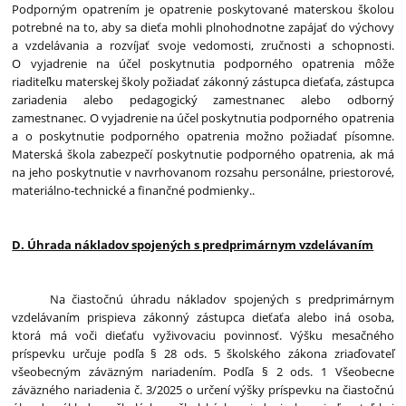
Podporným opatrením je opatrenie poskytované materskou školou
potrebné na to, aby sa dieťa mohli plnohodnotne zapájať do výchovy
a vzdelávania a rozvíjať svoje vedomosti, zručnosti a schopnosti.
O vyjadrenie na účel poskytnutia podporného opatrenia môže
riaditeľku materskej školy požiadať zákonný zástupca dieťaťa, zástupca
zariadenia alebo pedagogický zamestnanec alebo odborný
zamestnanec. O vyjadrenie na účel poskytnutia podporného opatrenia
a o poskytnutie podporného opatrenia možno požiadať písomne.
Materská škola zabezpečí poskytnutie podporného opatrenia, ak má
na jeho poskytnutie v navrhovanom rozsahu personálne, priestorové,
materiálno-technické a finančné podmienky..
D. Úhrada nákladov spojených s predprimárnym vzdelávaním
Na čiastočnú úhradu nákladov spojených s predprimárnym
vzdelávaním prispieva zákonný zástupca dieťaťa alebo iná osoba,
ktorá má voči dieťaťu vyživovaciu povinnosť. Výšku mesačného
príspevku určuje podľa § 28 ods. 5 školského zákona zriaďovateľ
všeobecným záväzným nariadením. Podľa § 2 ods. 1 Všeobecne
záväzného nariadenia č. 3/2025 o určení výšky príspevku na čiastočnú