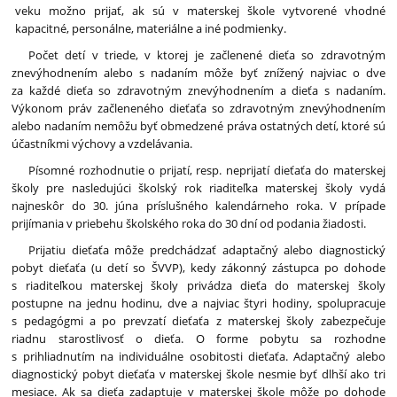
veku možno prijať, ak sú v materskej škole vytvorené vhodné
kapacitné, personálne, materiálne a iné podmienky.
Počet detí v triede, v ktorej je začlenené dieťa so zdravotným
znevýhodnením alebo s nadaním môže byť znížený najviac o dve
za každé dieťa so zdravotným znevýhodnením a dieťa s nadaním.
Výkonom práv začleneného dieťaťa so zdravotným znevýhodnením
alebo nadaním nemôžu byť obmedzené práva ostatných detí, ktoré sú
účastníkmi výchovy a vzdelávania.
Písomné rozhodnutie o prijatí, resp. neprijatí dieťaťa do materskej
školy pre nasledujúci školský rok riaditeľka materskej školy vydá
najneskôr do 30. júna príslušného kalendárneho roka. V prípade
prijímania v priebehu školského roka do 30 dní od podania žiadosti.
Prijatiu dieťaťa môže predchádzať adaptačný alebo diagnostický
pobyt dieťaťa (u detí so ŠVVP), kedy zákonný zástupca po dohode
s riaditeľkou materskej školy privádza dieťa do materskej školy
postupne na jednu hodinu, dve a najviac štyri hodiny, spolupracuje
s pedagógmi a po prevzatí dieťaťa z materskej školy zabezpečuje
riadnu starostlivosť o dieťa. O forme pobytu sa rozhodne
s prihliadnutím na individuálne osobitosti dieťaťa. Adaptačný alebo
diagnostický pobyt dieťaťa v materskej škole nesmie byť dlhší ako tri
mesiace. Ak sa dieťa zadaptuje v materskej škole môže po dohode