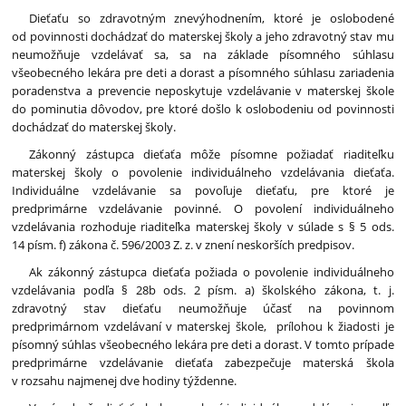
Dieťaťu so zdravotným znevýhodnením, ktoré je oslobodené
od povinnosti dochádzať do materskej školy a jeho zdravotný stav mu
neumožňuje vzdelávať sa, sa na základe písomného súhlasu
všeobecného lekára pre deti a dorast a písomného súhlasu zariadenia
poradenstva a prevencie neposkytuje vzdelávanie v materskej škole
do pominutia dôvodov, pre ktoré došlo k oslobodeniu od povinnosti
dochádzať do materskej školy.
Zákonný zástupca dieťaťa môže písomne požiadať riaditeľku
materskej školy o povolenie individuálneho vzdelávania dieťaťa.
Individuálne vzdelávanie sa povoľuje dieťaťu, pre ktoré je
predprimárne vzdelávanie povinné. O povolení individuálneho
vzdelávania rozhoduje riaditeľka materskej školy v súlade s § 5 ods.
14 písm. f) zákona č. 596/2003 Z. z. v znení neskorších predpisov.
Ak zákonný zástupca dieťaťa požiada o povolenie individuálneho
vzdelávania podľa § 28b ods. 2 písm. a) školského zákona, t. j.
zdravotný stav dieťaťu neumožňuje účasť na povinnom
predprimárnom vzdelávaní v materskej škole, prílohou k žiadosti je
písomný súhlas všeobecného lekára pre deti a dorast. V tomto prípade
predprimárne vzdelávanie dieťaťa zabezpečuje materská škola
v rozsahu najmenej dve hodiny týždenne.