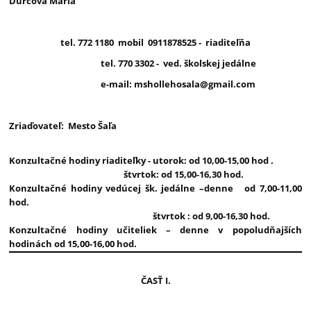
Ďurčová Mária
tel. 772 1180 mobil 0911878525 - riaditeľňa
tel. 770 3302 - ved. školskej jedálne
e-mail: mshollehosala@gmail.com
Zriaďovateľ: Mesto Šaľa
Konzultačné hodiny riaditeľky - utorok: od 10,00-15,00 hod .
štvrtok: od 15,00-16,30 hod.
Konzultačné hodiny vedúcej šk. jedálne –denne od 7,00-11,00
hod.
štvrtok : od 9,00-16,30 hod.
Konzultačné hodiny učiteliek – denne v popoludňajších
hodinách od 15,00-16,00 hod.
ČASŤ I.