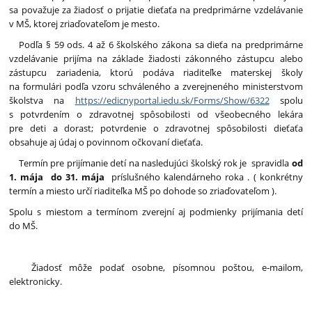
sa považuje za žiadosť o prijatie dieťaťa na predprimárne vzdelávanie
v MŠ, ktorej zriaďovateľom je mesto.
Podľa § 59 ods. 4 až 6 školského zákona sa dieťa na predprimárne
vzdelávanie prijíma na základe žiadosti zákonného zástupcu alebo
zástupcu zariadenia, ktorú podáva riaditeľke materskej školy
na formulári podľa vzoru schváleného a zverejneného ministerstvom
školstva na
https://edicnyportal.iedu.sk/Forms/Show/6322
spolu
s potvrdením o zdravotnej spôsobilosti od všeobecného lekára
pre deti a dorast; potvrdenie o zdravotnej spôsobilosti dieťaťa
obsahuje aj údaj o povinnom očkovaní dieťaťa.
Termín pre prijímanie detí na nasledujúci školský rok je spravidla
od
1. mája do 31. mája
príslušného kalendárneho roka . ( konkrétny
termín a miesto určí riaditeľka MŠ po dohode so zriaďovateľom ).
Spolu s miestom a termínom zverejní aj podmienky prijímania detí
do MŠ.
Žiadosť môže podať osobne, písomnou poštou, e-mailom,
elektronicky.