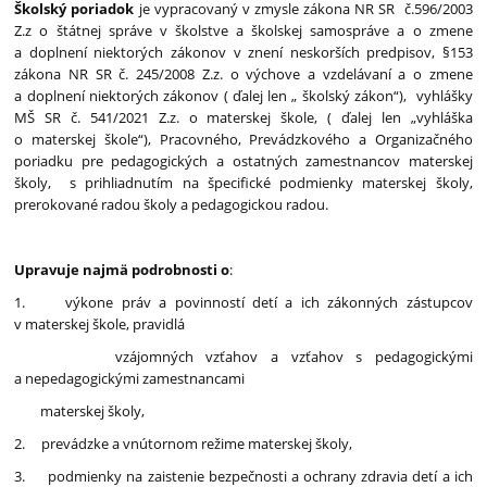
Školský poriadok
je vypracovaný v zmysle zákona NR SR č.596/2003
Z.z o štátnej správe v školstve a školskej samospráve a o zmene
a doplnení niektorých zákonov v znení neskorších predpisov, §153
zákona NR SR č. 245/2008 Z.z. o výchove a vzdelávaní a o zmene
a doplnení niektorých zákonov ( ďalej len „ školský zákon“), vyhlášky
MŠ SR č. 541/2021 Z.z. o materskej škole, ( ďalej len „vyhláška
o materskej škole“), Pracovného, Prevádzkového a Organizačného
poriadku pre pedagogických a ostatných zamestnancov materskej
školy, s prihliadnutím na špecifické podmienky materskej školy,
prerokované radou školy a pedagogickou radou.
Upravuje najmä podrobnosti o
:
1. výkone práv a povinností detí a ich zákonných zástupcov
v materskej škole, pravidlá
vzájomných vzťahov a vzťahov s pedagogickými
a nepedagogickými zamestnancami
materskej školy,
2. prevádzke a vnútornom režime materskej školy,
3. podmienky na zaistenie bezpečnosti a ochrany zdravia detí a ich