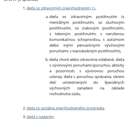
dieťa so zdravotným znevýhodnením, t.j.
dieťa so zdravotným postihnutím (s
mentálnym postihnutím, so sluchovým
postihnutím, so zrakovým postihnutím,
s telesným postihnutím, s narušenou
komunikačnou schopnosťou, s autizmom
alebo inými pervazívnymi vývinovými
poruchami, s viacnásobným postihnutím),
dieťa choré alebo zdravotne oslabené, dieťa
s vývinovými poruchami (poruchou aktivity
a pozornosti, s vývinovou poruchou
učenia), dieťa s poruchou správania, okrem
detí umiestnených do špeciálnych
výchovných zariadení na základe
rozhodnutia súdu,
dieťa zo sociálne znevýhodneného prostredia
,
dieťa s nadaním
.