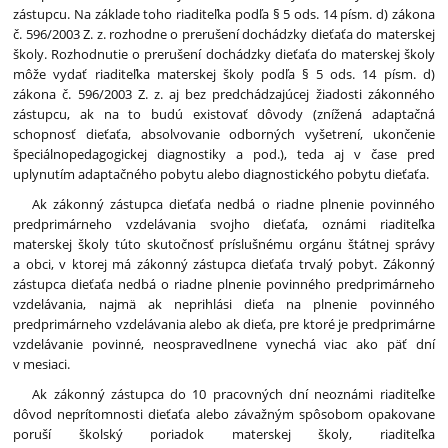
zástupcu. Na základe toho riaditeľka podľa § 5 ods. 14 písm. d) zákona
č. 596/2003 Z. z. rozhodne o prerušení dochádzky dieťaťa do materskej
školy. Rozhodnutie o prerušení dochádzky dieťaťa do materskej školy
môže vydať riaditeľka materskej školy podľa § 5 ods. 14 písm. d)
zákona č. 596/2003 Z. z. aj bez predchádzajúcej žiadosti zákonného
zástupcu, ak na to budú existovať dôvody (znížená adaptačná
schopnosť dieťaťa, absolvovanie odborných vyšetrení, ukončenie
špeciálnopedagogickej diagnostiky a pod.), teda aj v čase pred
uplynutím adaptačného pobytu alebo diagnostického pobytu dieťaťa.
Ak zákonný zástupca dieťaťa nedbá o riadne plnenie povinného
predprimárneho vzdelávania svojho dieťaťa, oznámi riaditeľka
materskej školy túto skutočnosť príslušnému orgánu štátnej správy
a obci, v ktorej má zákonný zástupca dieťaťa trvalý pobyt. Zákonný
zástupca dieťaťa nedbá o riadne plnenie povinného predprimárneho
vzdelávania, najmä ak neprihlási dieťa na plnenie povinného
predprimárneho vzdelávania alebo ak dieťa, pre ktoré je predprimárne
vzdelávanie povinné, neospravedlnene vynechá viac ako päť dní
v mesiaci.
Ak zákonný zástupca do 10 pracovných dní neoznámi riaditeľke
dôvod neprítomnosti dieťaťa alebo závažným spôsobom opakovane
poruší školský poriadok materskej školy, riaditeľka