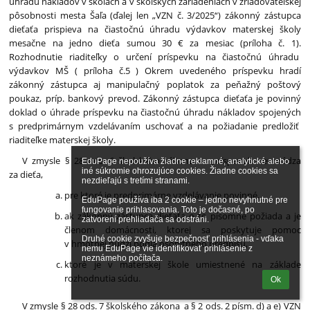
úhradu nákladov v školách a v školských zariadeniach v zriaďovateľskej
pôsobnosti mesta Šaľa (ďalej len „VZN č. 3/2025“) zákonný zástupca
dieťaťa prispieva na čiastočnú úhradu výdavkov materskej školy
mesačne na jedno dieťa sumou 30 € za mesiac (príloha č. 1).
Rozhodnutie riaditeľky o určení príspevku na čiastočnú úhradu
výdavkov MŠ ( príloha č.5 ) Okrem uvedeného príspevku hradí
zákonný zástupca aj manipulačný poplatok za peňažný poštový
poukaz, príp. bankový prevod. Zákonný zástupca dieťaťa je povinný
doklad o úhrade príspevku na čiastočnú úhradu nákladov spojených
s predprimárnym vzdelávaním uschovať a na požiadanie predložiť
riaditeľke materskej školy.
V zmysle § 28 ods. 6 školského zákona sa príspevok neuhrádza
EduPage nepoužíva žiadne reklamné, analytické alebo 
iné súkromie ohrozujúce cookies. Žiadne cookies sa 
za dieťa,
nezdieľajú s tretími stranami.

pre ktoré je predprimárne vzdelávanie povinné,
EduPage používa iba 2 cookie – jedno nevyhnutné pre 
fungovanie prihlasovania. Toto je dočasné, po 
ak zákonný zástupca dieťaťa o to písomne požiada a je
zatvorení prehliadača sa odstráni.

členom domácnosti, ktorej sa poskytuje pomoc
Druhé cookie zvyšuje bezpečnosť prihlásenia - vďaka 
v hmotnej núdzi podľa osobitného predpisu,
nemu EduPage vie identifikovať prihlásenie z 
neznámeho počítača.
ktoré je v materskej škole umiestnené na základe
rozhodnutia súdu.
Ok
V zmysle § 28 ods. 7 školského zákona a § 2 ods. 2 písm. d) a e) VZN