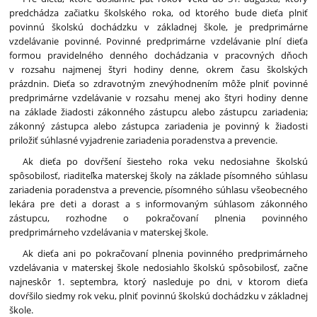
predchádza začiatku školského roka, od ktorého bude dieťa plniť
povinnú školskú dochádzku v základnej škole, je predprimárne
vzdelávanie povinné. Povinné predprimárne vzdelávanie plní dieťa
formou pravidelného denného dochádzania v pracovných dňoch
v rozsahu najmenej štyri hodiny denne, okrem času školských
prázdnin. Dieťa so zdravotným znevýhodnením môže plniť povinné
predprimárne vzdelávanie v rozsahu menej ako štyri hodiny denne
na základe žiadosti zákonného zástupcu alebo zástupcu zariadenia;
zákonný zástupca alebo zástupca zariadenia je povinný k žiadosti
priložiť súhlasné vyjadrenie zariadenia poradenstva a prevencie.
Ak dieťa po dovŕšení šiesteho roka veku nedosiahne školskú
spôsobilosť, riaditeľka materskej školy na základe písomného súhlasu
zariadenia poradenstva a prevencie, písomného súhlasu všeobecného
lekára pre deti a dorast a s informovaným súhlasom zákonného
zástupcu, rozhodne o pokračovaní plnenia povinného
predprimárneho vzdelávania v materskej škole.
Ak dieťa ani po pokračovaní plnenia povinného predprimárneho
vzdelávania v materskej škole nedosiahlo školskú spôsobilosť, začne
najneskôr 1. septembra, ktorý nasleduje po dni, v ktorom dieťa
dovŕšilo siedmy rok veku, plniť povinnú školskú dochádzku v základnej
škole.