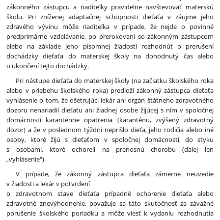
zákonného zástupcu a riaditeľky pravidelne navštevovať materskú
školu. Pri zníženej adaptačnej schopnosti dieťaťa v záujme jeho
zdravého vývinu môže riaditeľka v prípade, že nejde o povinné
predprimárne vzdelávanie, po prerokovaní so zákonným zástupcom
alebo na základe jeho písomnej žiadosti rozhodnúť o prerušení
dochádzky dieťaťa do materskej školy na dohodnutý čas alebo
o ukončení tejto dochádzky.
Pri nástupe dieťaťa do materskej školy (na začiatku školského roka
alebo v priebehu školského roka) predloží zákonný zástupca dieťaťa
vyhlásenie o tom, že ošetrujúci lekár ani orgán štátneho zdravotného
dozoru nenariadil dieťaťu ani žiadnej osobe žijúcej s ním v spoločnej
domácnosti karanténne opatrenia (karanténu, zvýšený zdravotný
dozor) a že v poslednom týždni neprišlo dieťa, jeho rodičia alebo iné
osoby, ktoré žijú s dieťaťom v spoločnej domácnosti, do styku
s osobami, ktoré ochoreli na prenosnú chorobu (ďalej len
„vyhlásenie“).
V prípade, že zákonný zástupca dieťaťa zámerne neuvedie
v žiadosti a lekár v potvrdení
o zdravotnom stave dieťaťa prípadné ochorenie dieťaťa alebo
zdravotné znevýhodnenie, považuje sa táto skutočnosť za závažné
porušenie školského poriadku a môže viesť k vydaniu rozhodnutia