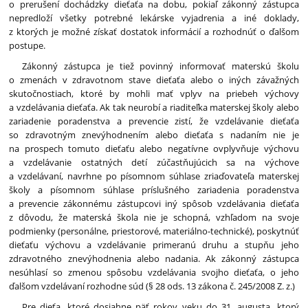
o prerušení dochádzky dieťaťa na dobu, pokiaľ zákonný zástupca
nepredloží všetky potrebné lekárske vyjadrenia a iné doklady,
z ktorých je možné získať dostatok informácií a rozhodnúť o ďalšom
postupe.
Zákonný zástupca je tiež povinný informovať materskú školu
o zmenách v zdravotnom stave dieťaťa alebo o iných závažných
skutočnostiach, ktoré by mohli mať vplyv na priebeh výchovy
a vzdelávania dieťaťa. Ak tak neurobí a riaditeľka materskej školy alebo
zariadenie poradenstva a prevencie zistí, že vzdelávanie dieťaťa
so zdravotným znevýhodnením alebo dieťaťa s nadaním nie je
na prospech tomuto dieťaťu alebo negatívne ovplyvňuje výchovu
a vzdelávanie ostatných detí zúčastňujúcich sa na výchove
a vzdelávaní, navrhne po písomnom súhlase zriaďovateľa materskej
školy a písomnom súhlase príslušného zariadenia poradenstva
a prevencie zákonnému zástupcovi iný spôsob vzdelávania dieťaťa
z dôvodu, že materská škola nie je schopná, vzhľadom na svoje
podmienky (personálne, priestorové, materiálno-technické), poskytnúť
dieťaťu výchovu a vzdelávanie primeranú druhu a stupňu jeho
zdravotného znevýhodnenia alebo nadania. Ak zákonný zástupca
nesúhlasí so zmenou spôsobu vzdelávania svojho dieťaťa, o jeho
ďalšom vzdelávaní rozhodne súd (§ 28 ods. 13 zákona č. 245/2008 Z. z.)
Pre dieťa, ktoré dosiahne päť rokov veku do 31. augusta, ktorý