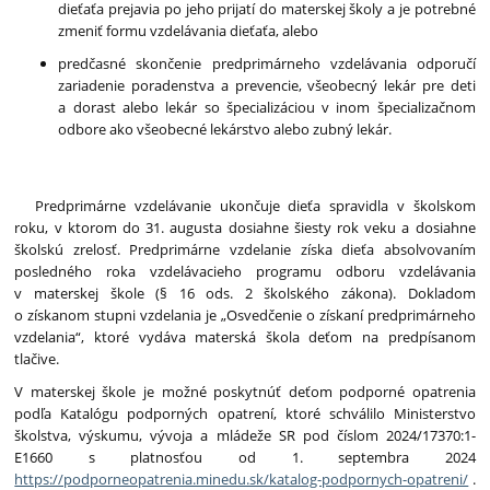
dieťaťa prejavia po jeho prijatí do materskej školy a je potrebné
zmeniť formu vzdelávania dieťaťa, alebo
predčasné skončenie predprimárneho vzdelávania odporučí
zariadenie poradenstva a prevencie, všeobecný lekár pre deti
a dorast alebo lekár so špecializáciou v inom špecializačnom
odbore ako všeobecné lekárstvo alebo zubný lekár.
Predprimárne vzdelávanie ukončuje dieťa spravidla v školskom
roku, v ktorom do 31. augusta dosiahne šiesty rok veku a dosiahne
školskú zrelosť. Predprimárne vzdelanie získa dieťa absolvovaním
posledného roka vzdelávacieho programu odboru vzdelávania
v materskej škole (§ 16 ods. 2 školského zákona). Dokladom
o získanom stupni vzdelania je „Osvedčenie o získaní predprimárneho
vzdelania“, ktoré vydáva materská škola deťom na predpísanom
tlačive.
V materskej škole je možné poskytnúť deťom podporné opatrenia
podľa Katalógu podporných opatrení, ktoré schválilo Ministerstvo
školstva, výskumu, vývoja a mládeže SR pod číslom 2024/17370:1-
E1660 s platnosťou od 1. septembra 2024
https://podporneopatrenia.minedu.sk/katalog-podpornych-opatreni/
.