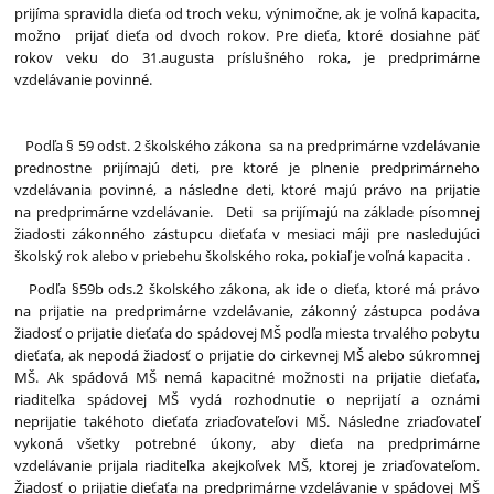
prijíma spravidla dieťa od troch veku, výnimočne, ak je voľná kapacita,
možno prijať dieťa od dvoch rokov. Pre dieťa, ktoré dosiahne päť
rokov veku do 31.augusta príslušného roka, je predprimárne
vzdelávanie povinné.
Podľa § 59 odst. 2 školského zákona sa na predprimárne vzdelávanie
prednostne prijímajú deti, pre ktoré je plnenie predprimárneho
vzdelávania povinné, a následne deti, ktoré majú právo na prijatie
na predprimárne vzdelávanie. Deti sa prijímajú na základe písomnej
žiadosti zákonného zástupcu dieťaťa v mesiaci máji pre nasledujúci
školský rok alebo v priebehu školského roka, pokiaľ je voľná kapacita .
Podľa §59b ods.2 školského zákona, ak ide o dieťa, ktoré má právo
na prijatie na predprimárne vzdelávanie, zákonný zástupca podáva
žiadosť o prijatie dieťaťa do spádovej MŠ podľa miesta trvalého pobytu
dieťaťa, ak nepodá žiadosť o prijatie do cirkevnej MŠ alebo súkromnej
MŠ. Ak spádová MŠ nemá kapacitné možnosti na prijatie dieťaťa,
riaditeľka spádovej MŠ vydá rozhodnutie o neprijatí a oznámi
neprijatie takéhoto dieťaťa zriaďovateľovi MŠ. Následne zriaďovateľ
vykoná všetky potrebné úkony, aby dieťa na predprimárne
vzdelávanie prijala riaditeľka akejkoľvek MŠ, ktorej je zriaďovateľom.
Žiadosť o prijatie dieťaťa na predprimárne vzdelávanie v spádovej MŠ