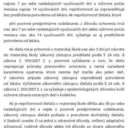
najviac 7 po sebe nasledujúcich vyučovacích dní a súhrnne počas
mesiaca najviac 14 vyučovacích dní, neprítomnosť sa ospravedlňuje
bez predloženia potvrdenia od lekára. Ak neprítomnosť dieťaťa, ktoré
plní povinné predprimárne vzdelávanie, z dôvodu ochorenia trvá
viac ako 7 po sebe nasledujúcich vyučovacích dní alebo súhrnne počas
mesiaca viac ako 14 vyučovacích dní, vyžaduje sa aj predloženie
potvrdenia od lekára.
Ak dieťa nie je prítomné v materskej škole viac ako 5 dní pri návrate
do materskej školy zákonný zástupca predkladá podľa § 24 ods. 8
zákona č. 355/2007 Z. z. písomné vyhlásenie o tom, že dieťa
neprejavuje príznaky prenosného ochorenia a nemá nariadené
karanténne opatrenie, ktoré nesmie byť staršie ako jeden deň.
V takomto prípade zákonný zástupca nepredkladá potvrdenie
od lekára. Vyhlásenie zákonného zástupcu dieťaťa podľa § 24 ods. 8
zákona č. 355/2007 Z. z. sa vyžaduje z epidemiologických dôvodov kvôli
ochrane zdravia ostatných detí v kolektíve.
Ak je neprítomnosť dieťaťa v materskej škole dlhšia ako 30 po sebe
nasledujúcich dní a nejde o povinné predprimárne vzdelávanie,
zákonný zástupca dieťaťa požiada o prerušenie dochádzky dieťaťa.
V žiadosti uvedie, či sa jedná o zdravotné dôvody, zníženú adaptačnú
schopnosť, rodinné dôvody alebo iné dôvody zo strany zákonného