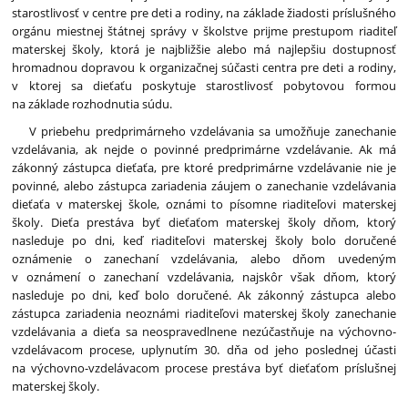
starostlivosť v centre pre deti a rodiny, na základe žiadosti príslušného
orgánu miestnej štátnej správy v školstve prijme prestupom riaditeľ
materskej školy, ktorá je najbližšie alebo má najlepšiu dostupnosť
hromadnou dopravou k organizačnej súčasti centra pre deti a rodiny,
v ktorej sa dieťaťu poskytuje starostlivosť pobytovou formou
na základe rozhodnutia súdu.
V priebehu predprimárneho vzdelávania sa umožňuje zanechanie
vzdelávania, ak nejde o povinné predprimárne vzdelávanie. Ak má
zákonný zástupca dieťaťa, pre ktoré predprimárne vzdelávanie nie je
povinné, alebo zástupca zariadenia záujem o zanechanie vzdelávania
dieťaťa v materskej škole, oznámi to písomne riaditeľovi materskej
školy. Dieťa prestáva byť dieťaťom materskej školy dňom, ktorý
nasleduje po dni, keď riaditeľovi materskej školy bolo doručené
oznámenie o zanechaní vzdelávania, alebo dňom uvedeným
v oznámení o zanechaní vzdelávania, najskôr však dňom, ktorý
nasleduje po dni, keď bolo doručené. Ak zákonný zástupca alebo
zástupca zariadenia neoznámi riaditeľovi materskej školy zanechanie
vzdelávania a dieťa sa neospravedlnene nezúčastňuje na výchovno-
vzdelávacom procese, uplynutím 30. dňa od jeho poslednej účasti
na výchovno-vzdelávacom procese prestáva byť dieťaťom príslušnej
materskej školy.